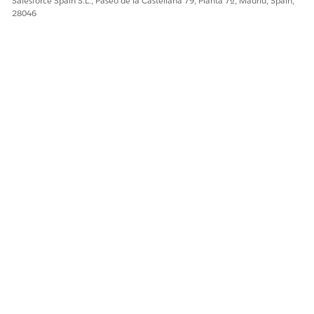
Salesforce Spain S.L., Paseo de la Castellana 79, Planta 7ª, Madrid, Spain,
28046