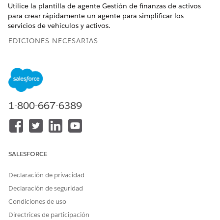
Utilice la plantilla de agente Gestión de finanzas de activos
para crear rápidamente un agente para simplificar los
servicios de vehículos y activos.
EDICIONES NECESARIAS
Disponible en: Lightning Experience
Disponible en: Ediciones
Enterprise
,
Performance
,
Unlimited
y
Developer
Edition con el complemento
Agentforce for Automotive Edition o incluido en Agentforce
1-800-667-6389
1 Automotive Edition. Requiere que cada usuario tenga el
complemento Agentforce for Automotive para acceder a la
acción.
Configure la IA generativa de Einstein para obtener acceso
SALESFORCE
a potentes funciones de IA generativa
.
Active Agentforce
.
Declaración de privacidad
Cree un agente
utilizando la plantilla Gestión de finanzas
de activos y configure los parámetros según sus
Declaración de seguridad
necesidades.
Condiciones de uso
Directrices de participación