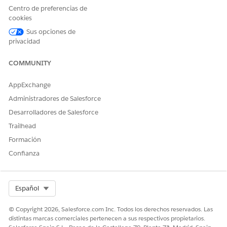
Centro de preferencias de
cookies
Sus opciones de
La plantilla de agente de Gestión de finanzas de
NOTA
privacidad
activos y los subagentes solo están disponibles en Legacy
Agentforce Builder.
COMMUNITY
AppExchange
Administradores de Salesforce
¿RESOLVIÓ ESTE ARTÍCULO SU PROBLEMA?
Desarrolladores de Salesforce
¡Háganos saber cómo podemos mejorar!
Trailhead
Formación
Sí
No
Confianza
Select Org
Español
© Copyright 2026, Salesforce.com Inc. Todos los derechos reservados. Las
distintas marcas comerciales pertenecen a sus respectivos propietarios.