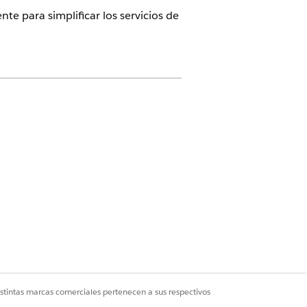
te para simplificar los servicios de
el complemento Agentforce for
nga el complemento Agentforce for
 según sus necesidades.
n disponibles en Legacy Agentforce
istintas marcas comerciales pertenecen a sus respectivos