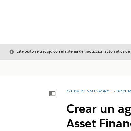
Cerrar
Este texto se tradujo con el sistema de traducción automática de
AYUDA DE SALESFORCE
DOCUM
Usted está aquí:
Mostrar índice de materias
Crear un ag
Asset Fina