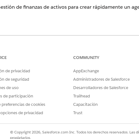
 Gestión de finanzas de activos para crear rápidamente un agen
ence
n,
Performance Edition
,
Unlimited Edition
y
Developer Edition
con 
en Agentforce 1 Automotive Edition. Requiere que cada usuario te
RCE
COMMUNITY
cción.
ón de privacidad
AppExchange
nstein para obtener acceso a potentes funciones de IA generativa
.
ón de seguridad
Administradores de Salesforce
nes de uso
Desarrolladores de Salesforce
plantilla Gestión de finanzas de activos y configure los parámetros
es de participación
Trailhead
 preferencias de cookies
Capacitación
gente y los subagentes de Gestión de finanzas de activos solo está
 opciones de privacidad
Trust
© Copyright 2026, Salesforce.com Inc. Todos los derechos reservados. Las d
propietarios.