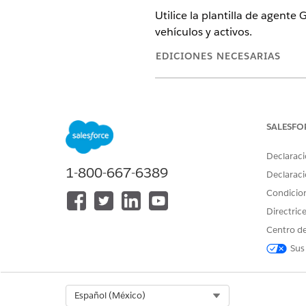
Utilice la plantilla de agente
vehículos y activos.
EDICIONES NECESARIAS
Disponible en: Lightning Experi
Disponible en:
Enterprise
Editio
Automotive Edition o incluido 
SALESFO
Automotive para acceder a la a
Declaraci
Configure la IA generativa Ei
1-800-667-6389
Declaraci
Active Agentforce
.
Condicio
Cree un agente
utilizando la 
Directric
Centro de
La plantilla de a
NOTA
Builder.
Sus
Select Org
Español (México)