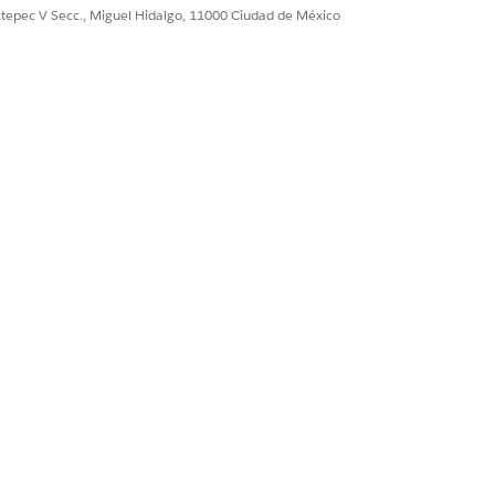
ultepec V Secc., Miguel Hidalgo, 11000 Ciudad de México
Sí
No