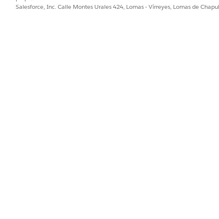
Salesforce, Inc. Calle Montes Urales 424, Lomas - Virreyes, Lomas de Chap
PROBLEMA?
ejorar!