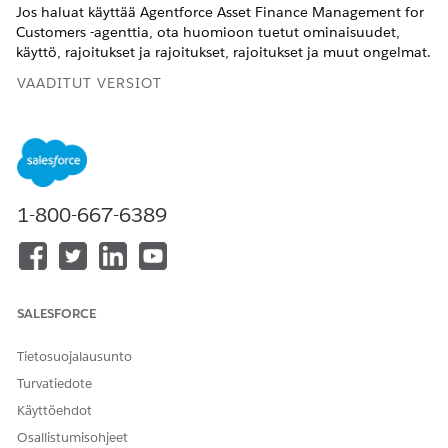
Jos haluat käyttää Agentforce Asset Finance Management for
Customers -agenttia, ota huomioon tuetut ominaisuudet,
käyttö, rajoitukset ja rajoitukset, rajoitukset ja muut ongelmat.
VAADITUT VERSIOT
Käytettävissä: Lightning Experiencessa
Käytettävissä:
Enterprise
Edition-,
Performance
Edition-,
Unlimited
Edition- ja
Developer
Edition -versioissa, joissa
on Agentforce for Automotive -lisäosa tai jotka sisältyvät
1-800-667-6389
Agentforce 1 Automotive Edition -versioon. Vaatii, että
jokaisella käyttäjällä on Agentforce for Automotiven lisäosa
toiminnon käyttämiseksi.
Kielten ja paikkamääritysten tuki
SALESFORCE
Agentforce Asset Finance Management for Customers tukee
Tietosuojalausunto
englantia tässä paikkamäärityksessä.
Turvatiedote
PAIKASTO
KOODI
Käyttöehdot
Englanti (Yhdysvallat)
en_US
Osallistumisohjeet