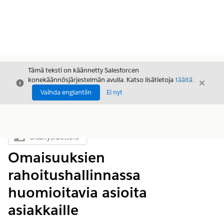
Tämä teksti on käännetty Salesforcen
konekäännösjärjestelmän avulla. Katso lisätietoja
täältä
.
Sulje
Sulje
Sulje
Vaihda englantiin
Ei nyt
Sisällysluettelo
Näytä sisällysluettelo
Omaisuuksien
rahoitushallinnassa
huomioitavia asioita
asiakkaille