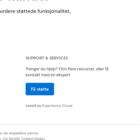
rdere støttede funksjonalitet,
e-tillegget eller inkludert i
SUPPORT & SERVICES
få tilgang til handlingen.
Trenger du hjelp? Finn flere ressurser, eller få
kontakt med en ekspert.
Få støtte
stillingen.
Levert av
Experience Cloud
r de respektive eierne.
co, CA 94105, United States