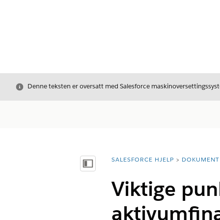
Avslutt
Denne teksten er oversatt med Salesforce maskinoversettingssyste
SALESFORCE HJELP
DOKUMENT
Du er her:
Vis innholdsfortegnelse
Viktige pu
aktivumfin