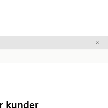
Avslut
Avslutt
r kunder