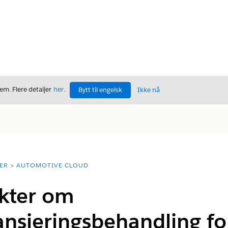
m. Flere detaljer
her
.
Bytt til engelsk
Ikke nå
ER
AUTOMOTIVE CLOUD
nkter om
ansieringsbehandling fo