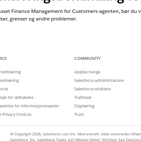
 Asset Finance Management for Customers-agenten, bør du vu
lser, grenser og andre problemer.
nce
mance
,
Unlimited
og
Developer
Edition med Agentforce for Automotiv
RCE
COMMUNITY
Krever at hver bruker har tillegget Agentforce for bilindustri for å 
rnerklæring
AppExchange
innstillinger
serklæring
Salesforce-administratorer
 bruk
Salesforce-utviklere
agement for Customers støtter engelsk i denne nasjonale inn
njer for deltakelse
Trailhead
KODE
esenter for informasjonskapsler
Opplæring
r Privacy Choices
Trust
en_US
r
© Copyright 2026, Salesforce.com Inc. Med enerett. Ulike varemerker tilhøre
Salesforce, Inc. Salesforce Tower, 415 Mission Street, 3rd Floor, San Francis