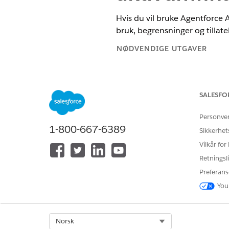
Hvis du vil bruke Agentforce
bruk, begrensninger og tillate
NØDVENDIGE UTGAVER
Tilgjengelig i Lightning Experie
Tilgjengelig i
Enterprise
,
Perfor
SALESFO
Agentforce 1 Automotive Edition. 
Personve
1-800-667-6389
Støtte for språk og nasjonale 
Sikkerhet
Vilkår for
Agentforce Asset Finance Man
Retningsli
LOKAL
Preferans
You
Engelsk (USA)
Støtte for store språkmodelle
Select Org
Norsk