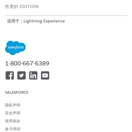
所需的 EDITION
适用于：Lightning Experience
适用于：带有 Agentforce for Automotive 加载项或包含在
Agentforce 1 Automotive Edition 中的
Enterprise
、
Performance
、
Unlimited
和
Developer
Edition。需要每个用
户拥有 Agentforce for Automotive 加载项，才可以访问操作。
1-800-667-6389
在按照要求为贵公司实施 Agentforce 之前，请确保查看
备注
Einstein 生成式 AI
和
Agentforce
的可用资源。
SALESFORCE
隐私声明
客户的资产财务管理注意事项
要使用适用于客户的 Agentforce 资产财务管理客服人员，请考
安全声明
虑支持的功能、使用情况、限制和容许量、限制以及其他问题。
使用条款
为客户设置 Agentforce for Asset Finance Management
参与准则