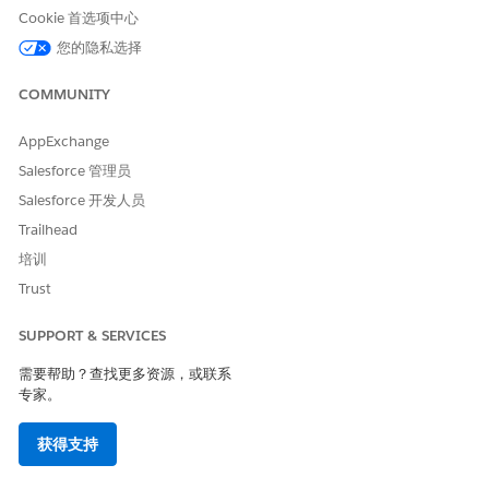
开始运行适用于客户的资产财务管理客服人员。准备
Cookie 首选项中心
Salesforce 组织，配置必要的用户权限，并设置客服人员。
您的隐私选择
适用于客户子代理的资产财务管理参考
子客服人员定义客服人员要完成的特定工作的能力范围。子客服
COMMUNITY
人员帮助客服人员识别用户请求的类型，确定请求的范围，做出
决策并执行操作。
AppExchange
Salesforce 管理员
Salesforce 开发人员
Trailhead
本文章是否解决您的问题？
培训
请与我们共享您的想法，以便我们进行改进！
Trust
是
否
SUPPORT & SERVICES
需要帮助？查找更多资源，或联系
专家。
获得支持