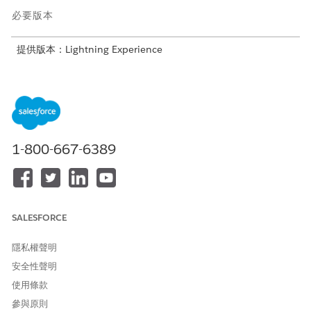
必要版本
提供版本：Lightning Experience
提供版本：具有 Agentforce for Automotive 附加元件或包含在
Agentforce 1 Automotive Edition 中的
Enterprise
、
Performance
、
Unlimited
及
Developer
Edition。需要每個使
用者擁有 Agentforce for Automotive 附加元件才能存取動作。
1-800-667-6389
請務必先檢閱
Einstein 生成式 AI
和
Agentforce
的可用資
備註
源,再根據您的需求為貴公司實作 Agentforce。
SALESFORCE
隱私權聲明
客戶的資產財務管理考量事項
若要使用 Agentforce 客戶資產財務管理工作人員,請考量支援
安全性聲明
的功能、用量、限制與配額、限制及其他問題。
使用條款
設定客戶的資產財務管理 Agentforce
參與原則