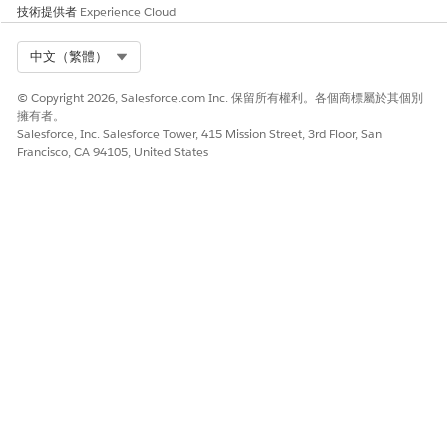
技術提供者
Experience Cloud
Select Org
中文（繁體）
© Copyright 2026, Salesforce.com Inc. 保留所有權利。各個商標屬於其個別
擁有者。
Salesforce, Inc. Salesforce Tower, 415 Mission Street, 3rd Floor, San
Francisco, CA 94105, United States