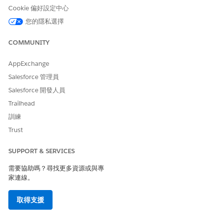
啟動並執行「客戶的資產財務管理」工作人員。準備您的
Cookie 偏好設定中心
Salesforce 組織、設定必要的使用者權限,並設定您的工作人
您的隱私選擇
員。
客戶子工作人員參照的資產財務管理
COMMUNITY
子工作人員定義工作人員要完成特定工作的功能範圍。子工作人
員可協助工作人員識別使用者要求的類型、決定要求的範圍、做
AppExchange
出決策和執行動作。
Salesforce 管理員
Salesforce 開發人員
Trailhead
訓練
此文章是否解決您的問題？
Trust
請讓我們知道，以便我們改進！
是
否
SUPPORT & SERVICES
需要協助嗎？尋找更多資源或與專
家連線。
取得支援