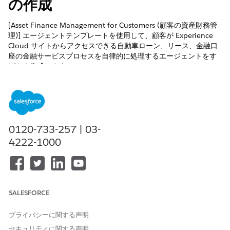
の作成
[Asset Finance Management for Customers (顧客の資産財務管
理)] エージェントテンプレートを使用して、顧客が Experience
Cloud サイトからアクセスできる自動車ローン、リース、金融口
座の金融サービスプロセスを自律的に処理するエージェントをす
ばやく作成します。
必要なエディション
使用可能なインターフェース: Lightning Experience
使用可能なエディション: Agentforce for Automotive アドオン
0120-733-257 | 03-
または Agentforce 1 Automotive Edition に含まれる
4222-1000
Enterprise
Edition、
Performance Edition
、
Unlimited
Edition、および
Developer
Edition。このアクションにアクセ
スするには、各ユーザーに Agentforce for Automotive アドオ
ンが必要です。
SALESFORCE
Einstein生成AIを設定して、強力な生成AI機能
にアクセスしま
す。
プライバシーに関する声明
Agentforce を有効
にします。
Asset Finance Management for Customers (顧客の資産財務
セキュリティに関する声明