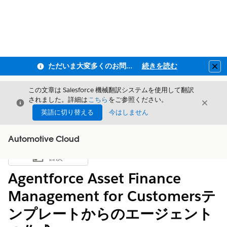
ただいま大変多くのお問い合わせをいただいており、ご連絡までにお時間を頂戴しております
続きを読む
Clo
この文章は Salesforce 機械翻訳システムを使用して翻訳
されました。詳細は
こちら
をご参照ください。
閉じる
閉じ
閉じる
英語に切り替える
今はしません
Automotive Cloud
目次
目次を表示
Agentforce Asset Finance
Management for Customersテ
ンプレートからのエージェント