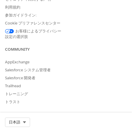
管理) テンプレートを使用して
エージェントを作成
し、ニーズ
利用規約
に応じて設定を定義します。
参加ガイドライン:
顧客は Experience Cloud サイトから直接エージェントとのイン
Cookie プリファレンスセンター
タラクションを起動できます。
お客様によるプライバシー
設定の選択肢
COMMUNITY
この記事で問題は解決されましたか?
ご意見をお待ちしております。
AppExchange
はい
いいえ
Salesforce システム管理者
Salesforce 開発者
Trailhead
トレーニング
トラスト
Select Org
日本語