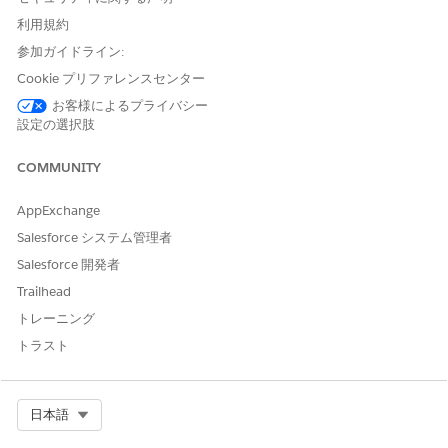
利用規約
または
参加ガイドライン:
サイトのメンバーであるこ
Cookie プリファレンスセンター
と、「設定・定義を参照す
る」、およびそのサイトのエ
お客様によるプライバシー
クスペリエンス管理者、公開
設定の選択肢
者、または作成者であること
COMMUNITY
前提条件:
AppExchange
オムニチャネルを有効化
します。
顧客のアセット財務管理のための組織の準備
。
Salesforce システム管理者
顧客の納入商品財務管理のユーザー権限の設定
。
Salesforce 開発者
Agentforce Asset Finance Management for Customersテン
Trailhead
プレート
からエージェントを作成します。
トレーニング
Give Users Access to Enhanced Chat
(拡張チャットへのアク
セス権をユーザーに付与)。
トラスト
キューのルーティング
設定を作成します。
拡張チャットのサービスチャネルの作成
Select Org
日本語
関連付けられたフローで転送できないメッセージングセッショ
ンを受信する
代替キューを作成
します。サポートされるオブジ