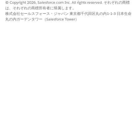
© Copyright 2026, Salesforce.com Inc. All rights reserved. それぞれの商標
ェクトとしてメッセージングセッションを追加し、以前に作成
は、それぞれの商標所有者に帰属します。
したルーティング設定を追加します。
株式会社セールスフォース・ジャパン 東京都千代田区丸の内1-1-3 日本生命
会話をエージェントに転送する
オムニチャネルフローを作成
し
丸の内ガーデンタワー（Salesforce Tower）
ます。認証済みユーザーの会話を転送するには、[Asset
Finance Management for Customers (顧客の資産財務管理)]
エージェントテンプレートを使用して作成されたエージェント
を選択します。
拡張チャットチャネルとリリースを作成
します。
エクスペリエンスビルダーサイトで拡張 Web チャットの
リリ
ースを設定
します。
この記事で問題は解決されましたか?
ご意見をお待ちしております。
はい
いいえ