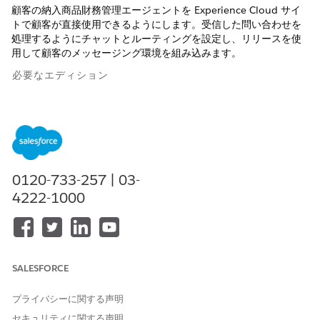
顧客の納入商品財務管理エージェントを Experience Cloud サイ
トで顧客が直接使用できるようにします。受信した問い合わせを
処理するようにチャットとルーティングを設定し、リリースを使
用して顧客のメッセージング環境を組み込みます。
必要なエディション
使用可能なインターフェース: Lightning Experience
使用可能なエディション: Agentforce for Automotive アドオン
または Agentforce 1 Automotive Edition に含まれる
Enterprise
Edition、
Performance Edition
、
Unlimited
Edition、および
Developer
Edition。このアクションにアクセ
0120-733-257 | 03-
スするには、各ユーザーに Agentforce for Automotive アドオ
4222-1000
ンが必要です。
必要なユーザー権限
「フローの管理」権限
フローを作成および編集する
SALESFORCE
Experience Cloud サイトをカ
サイトのメンバーであるこ
プライバシーに関する声明
スタマイズする
と、および「エクスペリエン
セキュリティに関する声明
スの作成および設定」