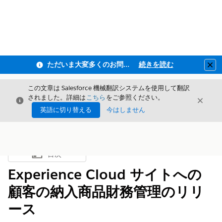
ただいま大変多くのお問い合わせをいただいており、ご連絡までにお時間を頂戴しております
続きを読む
Clo
この文章は Salesforce 機械翻訳システムを使用して翻訳
されました。詳細は
こちら
をご参照ください。
閉じる
閉じ
閉じる
英語に切り替える
今はしません
目次
目次を表示
Experience Cloud サイトへの
顧客の納入商品財務管理のリリ
ース