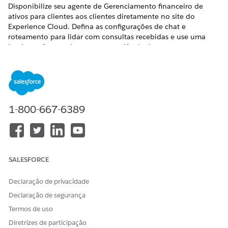
Disponibilize seu agente de Gerenciamento financeiro de
ativos para clientes aos clientes diretamente no site do
Experience Cloud. Defina as configurações de chat e
roteamento para lidar com consultas recebidas e use uma
implantação para integrar a experiência de mensagens para
seus clientes.
EDIÇÕES OBRIGATÓRIAS
Disponível em: Lightning Experience
1-800-667-6389
Disponível em: Edições
Enterprise
,
Performance
,
Unlimited
e
Developer
com o complemento Agentforce para
Automotive ou incluídas na Agentforce 1 Automotive
Edition. Exige que cada usuário tenha o complemento
Agentforce para Automotive para acessar a ação.
SALESFORCE
PERMISSÕES DE USUÁRIO NECESSÁRIAS
Declaração de privacidade
Permissão Gerenciar fluxo
Para criar e editar um fluxo:
Declaração de segurança
Termos de uso
Para personalizar um site do
Ser um membro do site E
Diretrizes de participação
Experience Cloud:
criar e configurar