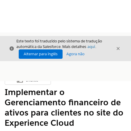
Este texto foi traduzido pelo sistema de tradução
automática da Salesforce. Mais detalhes
aqui
.
Fechar
Fecha
Fechar
Alternar para inglês
Agora não
Índice
Mostrar índice
Implementar o
Gerenciamento financeiro de
ativos para clientes no site do
Experience Cloud