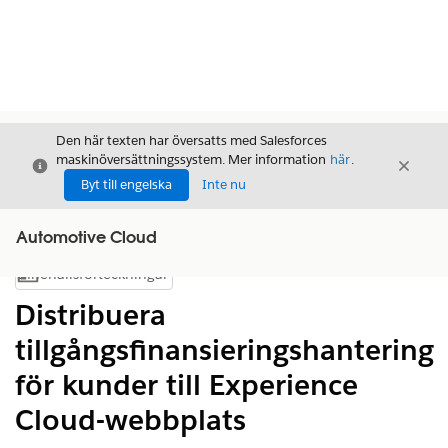
Den här texten har översatts med Salesforces
maskinöversättningssystem. Mer information
här
.
Stäng
Stäng
Stäng
Byt till engelska
Inte nu
Automotive Cloud
Innehållsförteckningar
Visa innehållsförteckning
Distribuera
tillgångsfinansieringshantering
för kunder till Experience
Cloud-webbplats