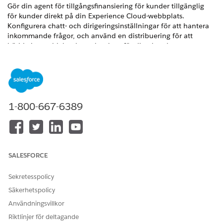
Gör din agent för tillgångsfinansiering för kunder tillgänglig
för kunder direkt på din Experience Cloud-webbplats.
Konfigurera chatt- och dirigeringsinställningar för att hantera
inkommande frågor, och använd en distribuering för att
bädda in meddelandeupplevelsen för dina kunder.
VERSIONER SOM KRÄVS
Tillgängliga i: Lightning Experience
Tillgängliga i:
Enterprise
,
Performance
,
Unlimited
och
1-800-667-6389
Developer
Editions med tillägget Agentforce för Automotive
eller inkluderat i Agentforce 1 Automotive Edition. Kräver
att varje användare har tillägget Agentforce för Automotive
för åtkomst till åtgärden.
SALESFORCE
ANVÄNDARBEHÖRIGHETER SOM KRÄVS
Sekretesspolicy
Behörigheten Hantera flöde
Skapa och redigera ett flöde:
Säkerhetspolicy
Anpassa en Experience
Vara en medlem på
Användningsvillkor
Cloud-webbplats:
webbplatsen OCH skapa och
Riktlinjer för deltagande
konfigurera upplevelser