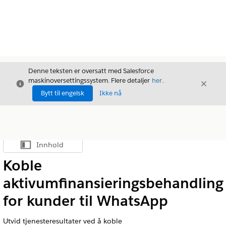
Denne teksten er oversatt med Salesforce
maskinoversettingssystem. Flere detaljer
her
.
Avslutt
Avslut
Avslutt
Bytt til engelsk
Ikke nå
Innhold
Vis innholdsfortegnelse
Koble
aktivumfinansieringsbehandling
for kunder til WhatsApp
Utvid tjenesteresultater ved å koble