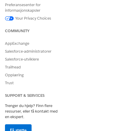
Preferansesenter for
ELLER
informasjonskapsler
Være medlem av nettstedet
Your Privacy Choices
OG Vise oppsett og
konfigurasjon OG være
COMMUNITY
opplevelsesadministrator,
utgiver eller bygger på det
AppExchange
nettstedet
Salesforce-administratorer
Forutsetninger:
Salesforce-utviklere
Aktiver Omnikanal
.
Trailhead
Forbered din organisation på aktivfinansieringsstyring for
Opplæring
kunder
.
Trust
Konfigurere brukertillatelser for
aktivumfinansieringsbehandling for kunder
.
SUPPORT & SERVICES
Opprett en agent fra en Agentforce Asset Finance
Management for Customers-mal
.
Trenger du hjelp? Finn flere
Gi brukere tilgang til Meldinger
ressurser, eller få kontakt med
en ekspert.
Konfigurere ruting og køer for WhatsApp-meldingsøkter
Få støtte