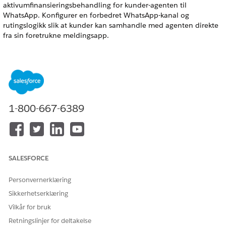
aktivumfinansieringsbehandling for kunder-agenten til
WhatsApp. Konfigurer en forbedret WhatsApp-kanal og
rutingslogikk slik at kunder kan samhandle med agenten direkte
fra sin foretrukne meldingsapp.
NØDVENDIGE UTGAVER
Tilgjengelig i Lightning Experience
Tilgjengelig i
Enterprise
,
Performance
,
Unlimited
og
Developer
Edition med Agentforce for Automotive-tillegget eller inkludert
1-800-667-6389
i Agentforce 1 Automotive Edition. Krever at hver bruker har
tillegget Agentforce for bilindustri for å få tilgang til
handlingen.
NØDVENDIG BRUKERTILLATELSE
SALESFORCE
Behandle flyt-tillatelse
For å opprette og redigere en
Personvernerklæring
flyt:
Sikkerhetserklæring
For å tilpasse et Experience
Være medlem av nettstedet
Vilkår for bruk
Cloud-nettsted:
OG Opprette og konfigurere
opplevelser
Retningslinjer for deltakelse