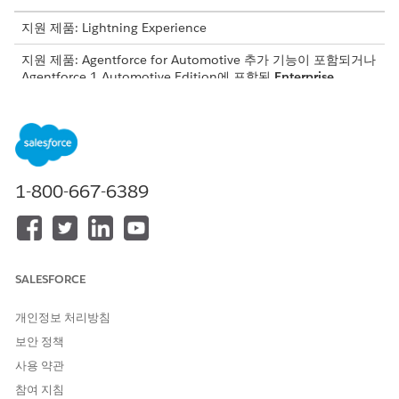
지원 제품: Lightning Experience
지원 제품: Agentforce for Automotive 추가 기능이 포함되거나
Agentforce 1 Automotive Edition에 포함된
Enterprise
,
Performance
,
Unlimited
및
Developer
Edition. 작업에 액세스
하려면 각 사용자에게 Agentforce for Automotive 추가 기능이
있어야 합니다.
필요한 사용자 권한
1-800-667-6389
권한 집합 할당
권한 집합 할당
AND
설정 및 구성 보기
SALESFORCE
권한 집합 라이센스를 할당합니다.
Setup에서 Quick Find 상자에
를 입력한
Users(사용자)
개인정보 처리방침
다음,
Users(사용자)
를 선택합니다.
보안 정책
Einstein 서비스 에이전트
사용자를 선택합니다.
사용 약관
데이터 집합 할당 관련 목록에서
할당 편집
을 클릭합니다.
참여 지침
사용 가능한 권한 집합 아래에서 로그인한 사용자(예: 파트