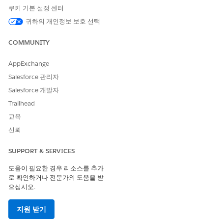
너 또는 고객 커뮤니티 + 사용자)에 대해
Automotive
쿠키 기본 설정 센터
Foundation 사용자, Einstein for Automotive, Industry
귀하의 개인정보 보호 선택
Service Excellence, Vehicle and Asset Finance
Foundation, Vehicle and Asset Finance Foundation for
COMMUNITY
Experience Cloud
권한 집합을 선택한 다음,
추가
를 클릭
합니다.
AppExchange
Experience Cloud용
Vehicle 및 Asset Finance
Salesforce 관리자
Foundation
권한 집합 대신 로그인하지 않은 사용자(예: 게
스트 사용자)에 대한
자산 금융 서비스 에이전트
권한 집합
Salesforce 개발자
을 추가합니다.
Trailhead
변경 사항을 저장합니다.
교육
개체 권한을 할당합니다.
신뢰
설정에서 빠른 찾기 상자에 프로필을 입력한 다음,
프로필
을
선택합니다.
SUPPORT & SERVICES
편집 중인
Einstein Agent 사용자
프로필을 선택하고
편집
도움이 필요한 경우 리소스를 추가
을 클릭합니다.
로 확인하거나 전문가의 도움을 받
할당된 사용자 라이센스가 Einstein Agent이고 할당된 프로
으십시오.
필이
Einstein Agent User
인지 확인합니다.
표준 개체 권한 아래에서 해당 개체를 찾고 읽기, 만들기, 편
지원 받기
집 및 모든 레코드 보기 권한을 할당합니다.