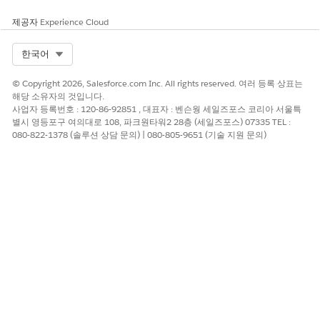
금융 계정
금융 계정 당사자
제공자
Experience Cloud
금융 계정 트랜잭션
금융 계정 잔액
Select Org
한국어
기금 전송 요청
사례
© Copyright 2026, Salesforce.com Inc. All rights reserved. 여러 등록 상표는
계정
해당 소유자의 것입니다.
연락처
사업자 등록번호 : 120-86-92851 , 대표자 : 벤슨웡 세일즈포스 코리아 서울특
별시 영등포구 여의대로 108, 파크원타워2 28층 (세일즈포스) 07335 TEL :
주소
080-822-1378 (솔루션 상담 문의) | 080-805-9651 (기술 지원 문의)
서비스 카탈로그 요청
서비스 카탈로그 항목 종속성
식 집합(수수수료 취소 서비스 프로세스에만 필요)
분쟁
분쟁 항목
해당 개체를 찾고 모든 레코드 읽기 및 보기 권한을 할당합
니다.
옴니 프로세스
옴니 데이터 변환
옴니 데이터 변환 항목
옴니 프로세스 요소
분쟁 이유