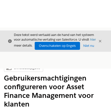
Deze tekst werd vertaald aan de hand van het systeem
voor automatische vertaling van Salesforce. U vindt
hier
Sluiten
Sluite
Sluiten
meer details.
Overschakelen op Engels
Niet nu
Inhoudsopgave
Inhoudsopgave weergeven
Gebruikersmachtigingen
configureren voor Asset
Finance Management voor
klanten