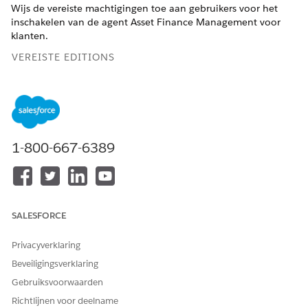
Wijs de vereiste machtigingen toe aan gebruikers voor het
inschakelen van de agent Asset Finance Management voor
klanten.
VEREISTE EDITIONS
Beschikbaar in: Lightning Experience
Beschikbaar in:
Enterprise
,
Performance
,
Unlimited
en
Developer
Edition met de uitbreiding Agentforce voor
Automotive of inbegrepen in Agentforce 1 Automotive
1-800-667-6389
Edition. Vereist dat elke gebruiker de uitbreiding Agentforce
voor Automotive heeft om toegang tot de actie te krijgen.
BENODIGDE GEBRUIKERSMACHTIGINGEN
SALESFORCE
Machtigingensets toewijzen:
Machtigingensets toewijzen
AND
Privacyverklaring
Beveiligingsverklaring
Set-up en configuratie
bekijken
Gebruiksvoorwaarden
Richtlijnen voor deelname
Wijs machtigingensetlicenties toe.