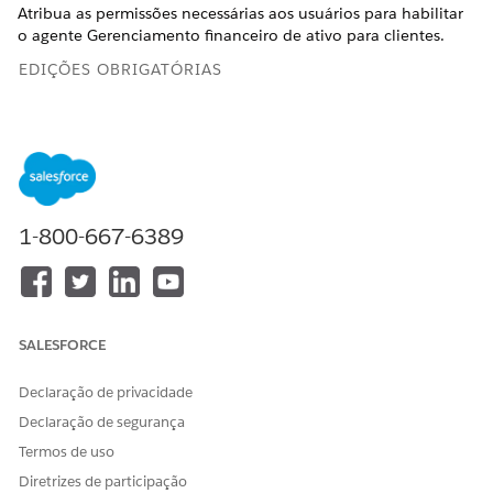
Atribua as permissões necessárias aos usuários para habilitar
o agente Gerenciamento financeiro de ativo para clientes.
EDIÇÕES OBRIGATÓRIAS
Disponível em: Lightning Experience
Disponível em: Edições
Enterprise
,
Performance
,
Unlimited
e
Developer
com o complemento Agentforce para
Automotive ou incluídas na Agentforce 1 Automotive
Edition. Exige que cada usuário tenha o complemento
1-800-667-6389
Agentforce para Automotive para acessar a ação.
PERMISSÕES NECESSÁRIAS AO USUÁRIO
Para atribuir conjuntos de
Atribuir conjuntos de
SALESFORCE
permissões:
permissões
E
Declaração de privacidade
Declaração de segurança
Exibir configuração
Termos de uso
Atribua licenças de conjunto de permissões.
Diretrizes de participação