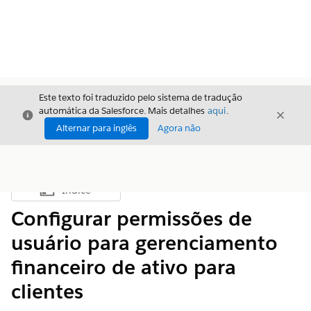
Este texto foi traduzido pelo sistema de tradução
automática da Salesforce. Mais detalhes
aqui
.
Fechar
Fecha
Fechar
Alternar para inglês
Agora não
Índice
Mostrar índice
Configurar permissões de
usuário para gerenciamento
financeiro de ativo para
clientes