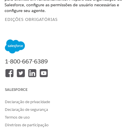
Salesforce, configure as permissões de usuário necessárias e
configure seu agente.
EDIÇÕES OBRIGATÓRIAS
Disponível em: Lightning Experience
Disponível em: Edições
Enterprise
,
Performance
,
Unlimited
e
Developer
com o complemento Agentforce para
Automotive ou incluídas na Agentforce 1 Automotive
Edition. Exige que cada usuário tenha o complemento
1-800-667-6389
Agentforce para Automotive para acessar a ação.
Preparar sua organização
Antes de começar a usar o Gerenciamento financeiro de
ativo para clientes, configure sua organização com as
SALESFORCE
licenças necessárias, prepare seus registros de dados e
configure os recursos necessários para usar esse agente.
Declaração de privacidade
Configurar permissões de usuário para gerenciamento
Declaração de segurança
financeiro de ativo para clientes
Termos de uso
Atribua as permissões necessárias aos usuários para
Diretrizes de participação
habilitar o agente Gerenciamento financeiro de ativo para