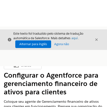
Este texto foi traduzido pelo sistema de tradução
automática da Salesforce. Mais detalhes
aqui
.
Fechar
Fecha
Fechar
Alternar para inglês
Agora não
Índice
Mostrar índice
Configurar o Agentforce para
gerenciamento financeiro de
ativos para clientes
Coloque seu agente de Gerenciamento financeiro de ativos
para clientes em funcionamento. Prepare sua organização do