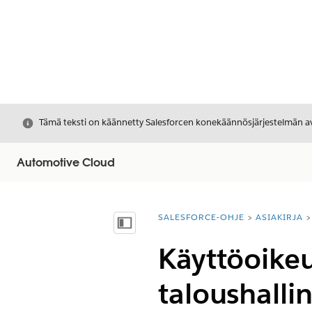
Sulje
Tämä teksti on käännetty Salesforcen konekäännösjärjestelmän avu
Automotive Cloud
SALESFORCE-OHJE
ASIAKIRJA
Olet tässä:
Näytä sisällysluettelo
Käyttöoike
taloushalli