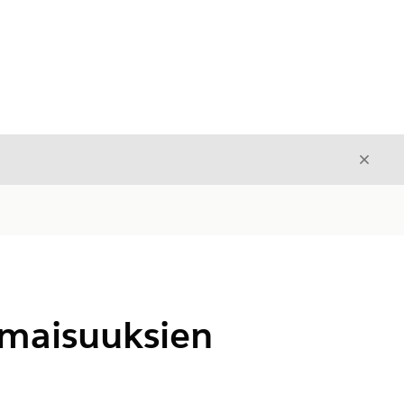
Sulje
Sulje
omaisuuksien