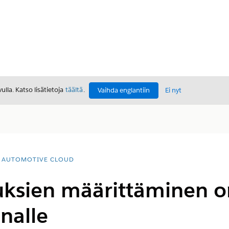
lla. Katso lisätietoja
täältä
.
Vaihda englantiin
Ei nyt
AUTOMOTIVE CLOUD
uksien määrittäminen 
nnalle