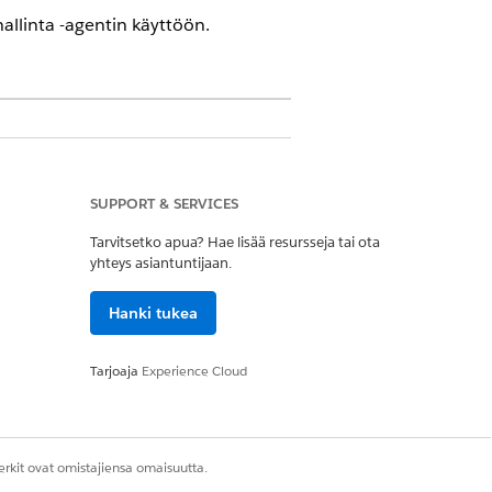
hallinta -agentin käyttöön.
rsioissa, joissa on Agentforce for
sella käyttäjällä on Agentforce for
SUPPORT & SERVICES
Tarvitsetko apua? Hae lisää resursseja tai ota
yhteys asiantuntijaan.
hdistusoikeus
Hanki tukea
on tarkasteluoikeus
Tarjoaja
Experience Cloud
rkit ovat omistajiensa omaisuutta.