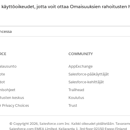
at käyttöoikeudet, jotta voit ottaa Omaisuuksien rahoitusten 
encessa
-,
Performance
Edition-,
Unlimited
Edition- ja
Developer
Edition -ve
ältyvät Agentforce 1 Automotive Edition -versioon. Vaatii, että jokai
käyttämiseksi.
RCE
COMMUNITY
TARVITTAVAT KÄYTTÖOIKEUDET
alausunto
AppExchange
ote
Salesforce-pääkäyttäjät
aminen:
Käyttöoikeusjoukkojen ko
dot
Salesforce-kehittäjät
JA
misohjeet
Trailhead
Määritysten ja kokoonpan
tusten keskus
Koulutus
r Privacy Choices
Trust
ssejä.
Pikahaku-kenttään
ja valitse
Käyttäjät
.
Käyttäjät
© Copyright 2026, Salesforce.com Inc. Kaikki oikeudet pidätetään. Tavarame
kohdistukset -viiteluettelosta
Muokkaa kohdistuksia
.
Salesforce.com EMEA Limited, Keilaranta 1, 3rd floor 02150 Espoo Finland