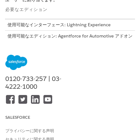
必要なエディション
使用可能なインターフェース: Lightning Experience
使用可能なエディション: Agentforce for Automotive アドオン
または Agentforce 1 Automotive Edition に含まれる
Enterprise
Edition、
Performance Edition
、
Unlimited
Edition、および
Developer
Edition。このアクションにアクセ
スするには、各ユーザーに Agentforce for Automotive アドオ
ンが必要です。
0120-733-257 | 03-
必要なユーザー権限
4222-1000
権限セットを割り当てる
「権限セットの割り当て」
および
「設定・定義を参照する」
SALESFORCE
権限セットライセンスを割り当てます。
プライバシーに関する声明
[設定] から、[クイック検索] ボックスに
と入力
「ユーザー」
し、
[ユーザー]
を選択します。
セキュリティに関する声明