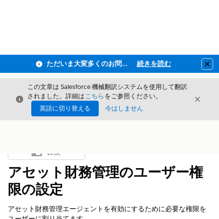
ただいま大変多くのお問い合わせをいただいており、ご連絡までにお時間を頂戴しております
続きを読む
Clo
この文章は Salesforce 機械翻訳システムを使用して翻訳
されました。詳細は
こちら
をご参照ください。
閉じる
閉じ
閉じる
英語に切り替える
今はしません
目次
目次を表示
アセット財務管理のユーザー権
限の設定
アセット財務管理エージェントを有効にするために必要な権限を
ユーザーに割り当てます。