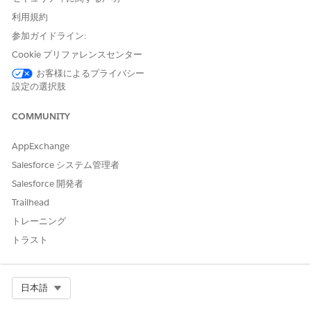
ユーザを選択します。
利用規約
[権限セットの割り当て] 関連リストで、
[割り当ての編集]
をク
参加ガイドライン:
リックします。
[利用可能な権限セット]で、[
Automotive Foundationユーザ
Cookie プリファレンスセンター
ー]
、[Einstein for Automotive]、[OmniStudio管理者]、
お客様によるプライバシー
[Vehicle and Asset Finance Foundation]、[Industry Service
設定の選択肢
Excellence]権限セットを選択し、[
追加]
をクリックします。
変更内容を保存します。
COMMUNITY
AppExchange
Salesforce システム管理者
この記事で問題は解決されましたか?
Salesforce 開発者
ご意見をお待ちしております。
Trailhead
はい
いいえ
トレーニング
トラスト
Select Org
日本語