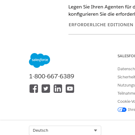
Legen Sie Ihren Agenten für d
konfigurieren Sie die erforde
ERFORDERLICHE EDITIONEN
Verfügbarkeit: Lightning Experi
Verfügbarkeit:
Enterprise
,
Perfo
Agentforce 1 Automotive Edition
SALESFO
Automotive" verfügen.
Datensch
Vorbereiten Ihrer Organisatio
1-800-667-6389
Sicherhei
Bevor Sie mit der Agentforce
Nutzungs
Lizenzen, bereiten Sie Ihre D
Teilnahme
Konfigurieren von Benutzerb
Cookie-Vo
Weisen Sie Benutzern die erf
Ihr
Erstellen eines Agenten anha
Verwenden Sie die Agentenvo
erstellen, um Fahrzeug- und 
Select Org
Deutsch