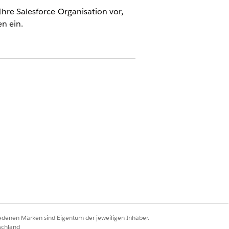
hre Salesforce-Organisation vor,
n ein.
rce für Automotive" oder in der
er das Add-On "Agentforce für
isation mit den erforderlichen
e Verwendung dieses Agenten ein.
rmögenswert-Finanzverwaltung zu.
ntforce
g), um schnell einen Agenten zu
iedenen Marken sind Eigentum der jeweiligen Inhaber.
schland