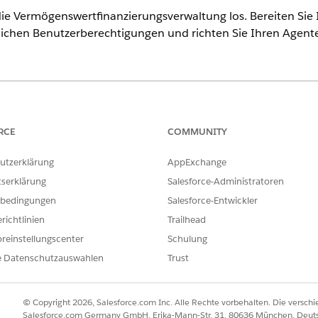
ie Vermögenswertfinanzierungsverwaltung los. Bereiten Sie I
rlichen Benutzerberechtigungen und richten Sie Ihren Agente
ence
rmance
,
Unlimited
und
Developer
Edition mit dem Add-On "Agentfo
 enthalten. Für den Zugriff auf die Aktion muss jeder Benutzer üb
RCE
COMMUNITY
utzerklärung
AppExchange
n
tserklärung
Salesforce-Administratoren
-Vermögenswertfinanzierung beginnen, konfigurieren Sie Ihre Organ
bedingungen
Salesforce-Entwickler
atensätze vor und richten Sie die erforderlichen Funktionen für di
richtlinien
Trailhead
erechtigungen für die Vermögenswertfinanzierungsverwaltung
reinstellungscenter
Schulung
orderlichen Berechtigungen zum Aktivieren des Agenten für die Ve
e Datenschutzauswahlen
Trust
nd einer Vorlage für die Vermögenswert-Finanzverwaltung von Age
rlage "Asset Finance Management" (Vermögenswertfinanzverwaltun
Vermögenswertservices zu optimieren.
© Copyright 2026, Salesforce.com Inc. Alle Rechte vorbehalten. Die versch
Salesforce.com Germany GmbH, Erika-Mann-Str. 31, 80636 München, Deut