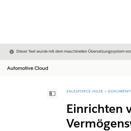
Schließen
Dieser Text wurde mit dem maschinellen Übersetzungssystem von S
Automotive Cloud
SALESFORCE-HILFE
DOKUMENT
Sie befinden sich hier:
Inhalt anzeigen
Einrichten 
Vermögensw