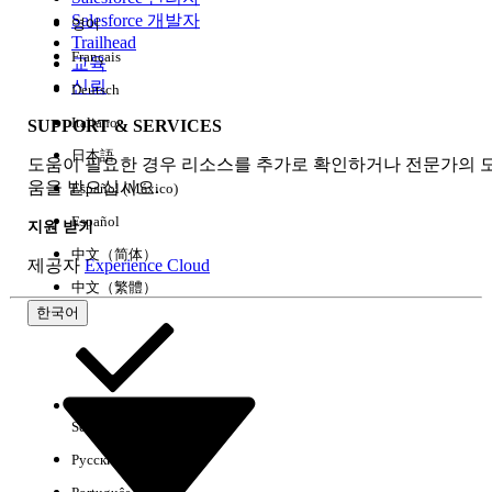
Salesforce 개발자
영어
경험
Trailhead
Français
교육
신뢰
Deutsch
Italiano
SUPPORT & SERVICES
모두 지우기
완료
日本語
도움이 필요한 경우 리소스를 추가로 확인하거나 전문가의 
움을 받으십시오.
Español (México)
Español
지원 받기
中文（简体）
제공자
Experience Cloud
中文（繁體）
한국어
Select Org
한국어
Русский
결과 없음