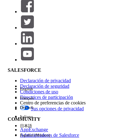
Filtros (0)
SELECCIONAR FILTROS
Agregar
Área de productos
Repercusión de función
SALESFORCE
Declaración de privacidad
Declaración de seguridad
English
Condiciones de uso
Directrices de participación
Français
Centro de preferencias de cookies
Deutsch
Sus opciones de privacidad
Edición
Italiano
COMMUNITY
日本語
AppExchange
Administradores de Salesforce
Español (México)