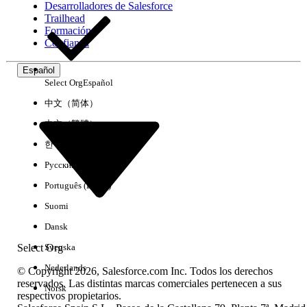
Desarrolladores de Salesforce
Trailhead
Experiencia
Formación
Confianza
Español
Select Org
Español
Borrar todo
Listo
中文（简体）
中文（繁體）
한국어
Русский
Português (Brasil)
Suomi
Dansk
Select Org
Svenska
Nederlands
© Copyright 2026, Salesforce.com Inc. Todos los derechos
reservados. Las distintas marcas comerciales pertenecen a sus
Norsk
respectivos propietarios.
No hay resultados