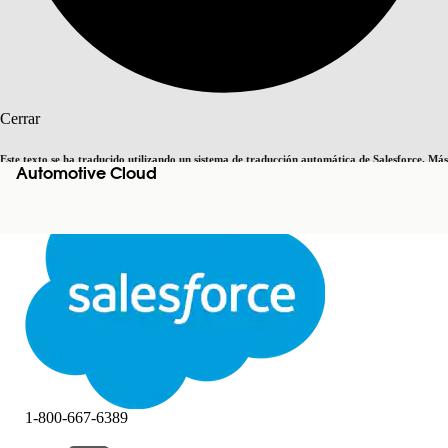
Buscar
Cerrar
Este texto se ha traducido utilizando un sistema de traducción automática de Salesforce. Más
Automotive Cloud
Cambiar a inglés
Ahora no
información
aquí
.
Cerrar
Cerrar
1-800-667-6389