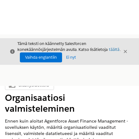
Tämä teksti on käännetty Salesforcen
konekäännösjärjestelmän avulla. Katso lisätietoja
täältä
.
Sulje
Sulje
Sulje
Vaihda englantiin
Ei nyt
Sisällysluettelo
Näytä sisällysluettelo
Organisaatiosi
valmisteleminen
Ennen kuin aloitat Agentforce Asset Finance Management -
sovelluksen käytön, määritä organisaatiollesi vaaditut
lisenssit, valmistele datatietueesi ja määritä vaaditut