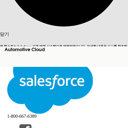
검색
닫기
본 텍스트는 Salesforce 기계 번역 시스템으로 번역되었습니다. 자세한 내용은
여기
를 참조하
Automotive Cloud
영어로 전환
지금 안 함
세요.
닫기
닫기
1-800-667-6389