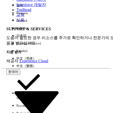
Salesforce 개발자
영어
경험
Trailhead
Français
교육
신뢰
Deutsch
Italiano
SUPPORT & SERVICES
모두 지우기
완료
日本語
도움이 필요한 경우 리소스를 추가로 확인하거나 전문가의 
움을 받으십시오.
Español (México)
Español
지원 받기
中文（简体）
제공자
Experience Cloud
中文（繁體）
한국어
Select Org
한국어
Русский
결과 없음