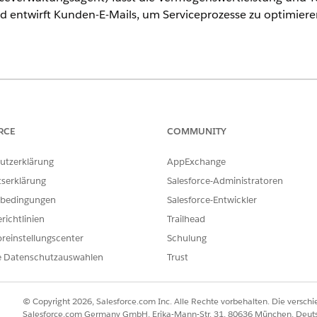
d entwirft Kunden-E-Mails, um Serviceprozesse zu optimie
ence
rmance
,
Unlimited
und
Developer
Edition mit dem Add-On "Agentfo
 enthalten. Für den Zugriff auf die Aktion muss jeder Benutzer üb
RCE
COMMUNITY
utzerklärung
AppExchange
ter
Asset Service Estimation
(Serviceschätzung für Vermögens
tserklärung
Salesforce-Administratoren
bedingungen
Salesforce-Entwickler
richtlinien
Trailhead
ILFE DIESES ARTIKELS LÖSEN?
reinstellungscenter
Schulung
ir uns verbessern können.
e Datenschutzauswahlen
Trust
© Copyright 2026, Salesforce.com Inc. Alle Rechte vorbehalten. Die versch
Salesforce.com Germany GmbH, Erika-Mann-Str. 31, 80636 München, Deut