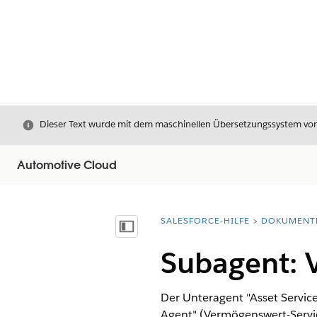
Schließen
Dieser Text wurde mit dem maschinellen Übersetzungssystem von S
Automotive Cloud
SALESFORCE-HILFE
DOKUMENT
Sie befinden sich hier:
Inhalt anzeigen
Subagent: 
Der Unteragent "Asset Servic
Agent" (Vermögenswert-Servi