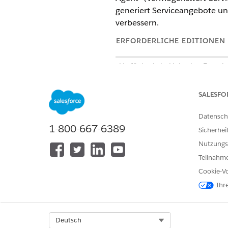
generiert Serviceangebote un
verbessern.
ERFORDERLICHE EDITIONEN
Verfügbarkeit: Lightning Experi
Verfügbarkeit:
Enterprise
,
Perfo
Agentforce 1 Automotive Edition
SALESFO
Automotive" verfügen.
Datensch
Weitere Details finden Sie un
1-800-667-6389
Sicherhei
Nutzungs
Teilnahme
KONNTEN SIE IHR PROBLEM MITH
Cookie-Vo
Geben Sie uns Feedback, damit w
Ihr
Select Org
Deutsch