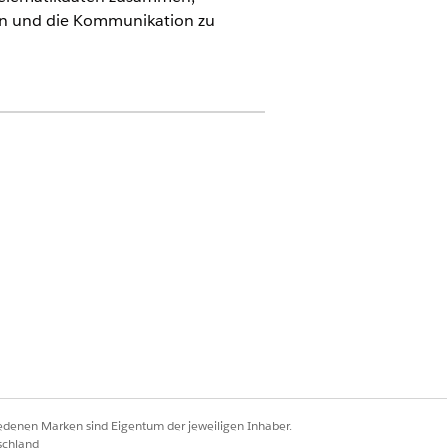
ren und die Kommunikation zu
rce für Automotive" oder in der
er das Add-On "Agentforce für
werte).
Ja
Nein
iedenen Marken sind Eigentum der jeweiligen Inhaber.
schland