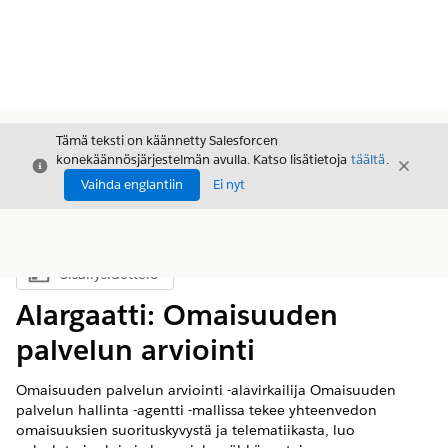
Tämä teksti on käännetty Salesforcen
konekäännösjärjestelmän avulla. Katso lisätietoja
täältä
.
Sulje
Sulje
Sulje
Vaihda englantiin
Ei nyt
Sisällysluettelo
Näytä sisällysluettelo
Alargaatti: Omaisuuden
palvelun arviointi
Omaisuuden palvelun arviointi -alavirkailija Omaisuuden
palvelun hallinta -agentti -mallissa tekee yhteenvedon
omaisuuksien suorituskyvystä ja telematiikasta, luo