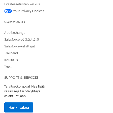
Evästeasetusten keskus
Your Privacy Choices
COMMUNITY
AppExchange
Salesforce-pääkäyttäjät
Salesforce-kehittäjät
Trailhead
Koulutus
Trust
SUPPORT & SERVICES
Tarvitsetko apua? Hae lisää
resursseja tai ota yhteys
asiantuntijaan.
Hanki tukea