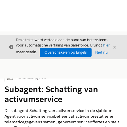
Deze tekst werd vertaald aan de hand van het systeem
voor automatische vertaling van Salesforce. U vindt
hier
Sluiten
Sluite
Sluiten
meer details.
Overschakelen op Engels
Niet nu
Inhoudsopgave
Inhoudsopgave weergeven
Subagent: Schatting van
activumservice
De subagent Schatting van activumservice in de sjabloon
Agent voor activumservicebeheer vat activumprestaties en
telematicagegevens samen, genereert serviceoffertes en stelt