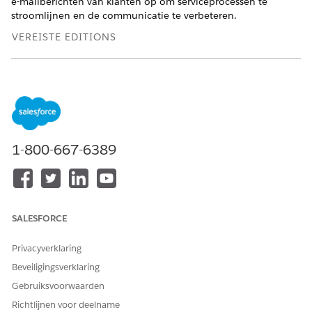
e-mailberichten van klanten op om serviceprocessen te
stroomlijnen en de communicatie te verbeteren.
VEREISTE EDITIONS
Beschikbaar in: Lightning Experience
Beschikbaar in:
Enterprise
,
Performance
,
Unlimited
en
Developer
Edition met de uitbreiding Agentforce voor
Automotive of inbegrepen in Agentforce 1 Automotive
Edition. Vereist dat elke gebruiker de uitbreiding Agentforce
voor Automotive heeft om toegang tot de actie te krijgen.
1-800-667-6389
Zie
Schatting van activumservice
voor meer informatie.
SALESFORCE
HEEFT DIT ARTIKEL UW PROBLEEM OPGELOST?
Laat ons weten wat we kunnen doen om te verbeteren!
Privacyverklaring
Beveiligingsverklaring
Ja
Nee
Gebruiksvoorwaarden
Richtlijnen voor deelname