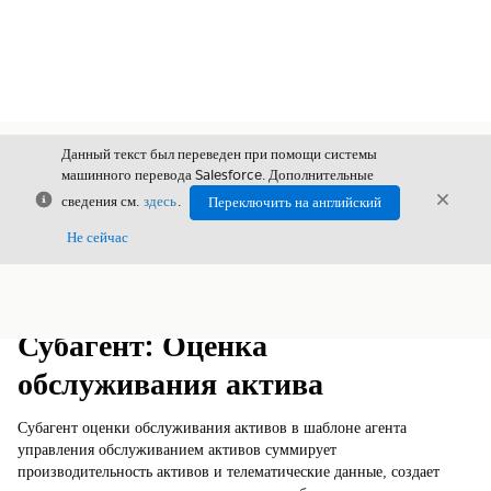
Данный текст был переведен при помощи системы
машинного перевода Salesforce. Дополнительные
Закрыть
Закры
сведения см.
здесь
.
Переключить на английский
Закрыт
Не сейчас
Содержание
Показать содержание
Субагент: Оценка
обслуживания актива
Субагент оценки обслуживания активов в шаблоне агента
управления обслуживанием активов суммирует
производительность активов и телематические данные, создает