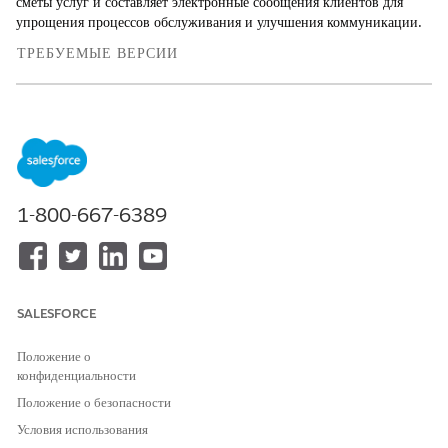
сметы услуг и составляет электронные сообщения клиентов для
упрощения процессов обслуживания и улучшения коммуникации.
ТРЕБУЕМЫЕ ВЕРСИИ
Доступно в версиях: Lightning Experience
Доступно в версиях: Версии
Enterprise
,
Performance
,
Unlimited
и
Developer
Edition с надстройкой Agentforce for
Automotive или включенные в Agentforce 1 Automotive
Edition. Требует, чтобы каждый пользователь имел надстройку
Agentforce for Automotive для доступа к действию.
1-800-667-6389
Дополнительные сведения см. в разделе
Оценка обслуживания
актива
.
SALESFORCE
ЭТА СТАТЬЯ РЕШИЛА ВАШУ ПРОБЛЕМУ?
Положение о
конфиденциальности
Оставьте свой отзыв, чтобы мы могли стать лучше!
Положение о безопасности
Да
Нет
Условия использования