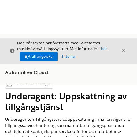
Den här texten har översatts med Salesforces
maskinöversättningssystem. Mer information
här
.
Stäng
Stäng
Stäng
Byt till engelska
Inte nu
Automotive Cloud
Innehållsförteckningar
Visa innehållsförteckning
Underagent: Uppskattning av
tillgångstjänst
Underagenten Tillgångsserviceuppskattning i mallen Agent för
tillgångsservicehantering sammanfattar tillgångsprestanda
och telematikdata, skapar serviceofferter och utarbetar e-