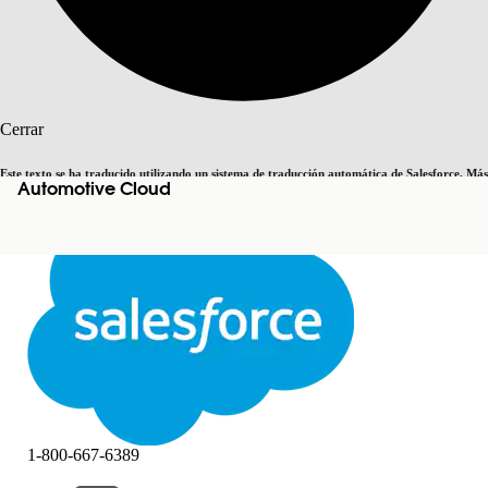
Buscar
Cerrar
Este texto se ha traducido utilizando un sistema de traducción automática de Salesforce. Más
Automotive Cloud
Cambiar a inglés
Ahora no
información
aquí
.
Cerrar
Cerrar
1-800-667-6389