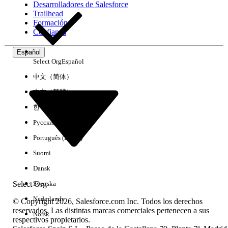
Desarrolladores de Salesforce
Trailhead
Experiencia
Formación
Confianza
Español
Select Org
Español
Borrar todo
Listo
中文（简体）
中文（繁體）
한국어
Русский
Português (Brasil)
Suomi
Dansk
Select Org
Svenska
Nederlands
© Copyright 2026, Salesforce.com Inc. Todos los derechos
reservados. Las distintas marcas comerciales pertenecen a sus
Norsk
respectivos propietarios.
No hay resultados