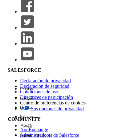
Filtros (0)
SELECCIONAR FILTROS
Agregar
Área de productos
Repercusión de función
SALESFORCE
Declaración de privacidad
Declaración de seguridad
English
Condiciones de uso
Directrices de participación
Français
Centro de preferencias de cookies
Deutsch
Sus opciones de privacidad
Edición
Italiano
COMMUNITY
日本語
AppExchange
Administradores de Salesforce
Español (México)