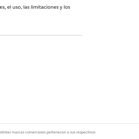
 el uso, las limitaciones y los
el complemento Agentforce for
nga el complemento Agentforce for
istintas marcas comerciales pertenecen a sus respectivos