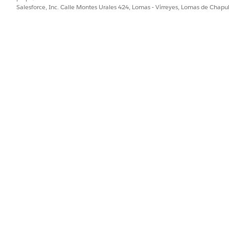
Salesforce, Inc. Calle Montes Urales 424, Lomas - Virreyes, Lomas de Chap
agement admite estos modelos. Las acciones de agentes pue
 incorporación de su propio modelo, pero las acciones perso
ualquier modelo gestionado por Salesforce. Consulte
Cobertu
Capa de confianza de Einstein
gement admite los servicios Trust Layer admitidos por el t
g para Agentforce
 para Gestión de servicio de activos se basan en el tipo Ag
e utilizan la IA generativa para solicitar ejecuciones y util
l uso de agentes de Servicio Agentforce afecta al consumo d
lementación, trabaje con su equipo de cuentas de Salesforce
 créditos.