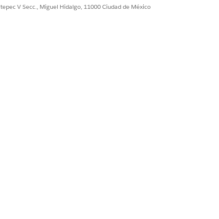
ultepec V Secc., Miguel Hidalgo, 11000 Ciudad de México
den realizar llamadas a otros LLM
nalizadas que ejecutan plantillas de
ra de modelo de lenguaje grande
.
ipo
Agenteforce Employee Agent
.
entforce Employee Agent.
izan Data Cloud para ingresar,
e créditos de facturación en estos
 para confirmar la disponibilidad de