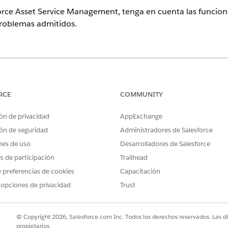
orce Asset Service Management, tenga en cuenta las funciones,
 problemas admitidos.
ence
n,
Performance Edition
,
Unlimited Edition
y
Developer Edition
con 
en Agentforce 1 Automotive Edition. Requiere que cada usuario te
RCE
COMMUNITY
cción.
ón de privacidad
AppExchange
ón de seguridad
Administradores de Salesforce
configuración regional
nes de uso
Desarrolladores de Salesforce
agement admite el inglés en esta configuración regional.
es de participación
Trailhead
 preferencias de cookies
Capacitación
CÓDIGO
 opciones de privacidad
Trust
en_US
© Copyright 2026, Salesforce.com Inc. Todos los derechos reservados. Las d
e lenguaje grande
propietarios.