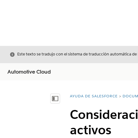
Cerrar
Este texto se tradujo con el sistema de traducción automática de
Automotive Cloud
AYUDA DE SALESFORCE
DOCUM
Usted está aquí:
Mostrar índice de materias
Consideraci
activos