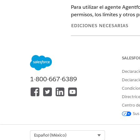
Para utilizar el agente Agentf
permisos, los límites y otros
EDICIONES NECESARIAS
Disponible en: Lightning Experi
Disponible en:
Enterprise
Editio
Automotive Edition o incluido 
SALESFO
Automotive para acceder a la a
Declaraci
1-800-667-6389
Declaraci
Compatibilidad de idioma y 
Condicio
Agentforce Asset Service Man
Directric
Centro de
CONFIGURACIÓN LOCAL
Sus
Inglés (Estados Unidos)
Compatibilidad de modelo d
Select Org
Español (México)