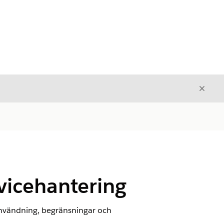
Stäng
Stäng
rvicehantering
användning, begränsningar och