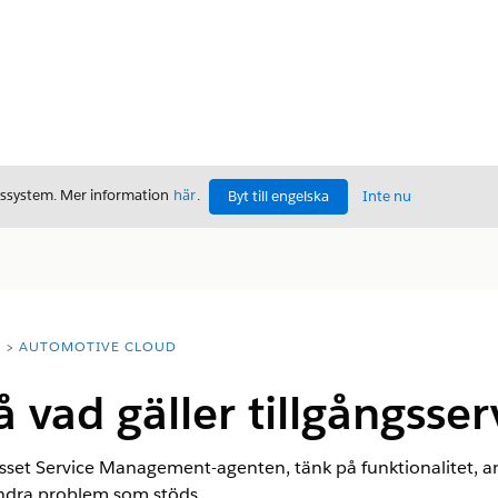
gssystem. Mer information
här
.
Byt till engelska
Inte nu
T
AUTOMOTIVE CLOUD
å vad gäller tillgångsse
sset Service Management-agenten, tänk på funktionalitet, 
ndra problem som stöds.