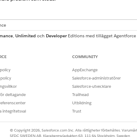
ence
rmance
,
Unlimited
och
Developer
Editions med tillägget Agentforce 
 Kräver att varje användare har tillägget Agentforce för Automotive
RCE
COMMUNITY
agement har stöd för engelska på denna plats.
policy
AppExchange
policy
Salesforce-administratörer
KOD
gsvillkor
Salesforce-utvecklare
en_US
 för deltagande
Trailhead
referenscenter
Utbildning
 integritetsval
Trust
gement har stöd för dessa modeller. Agentåtgärder kan ringa
ll stöds inte, men egna åtgärder som kör uppmaningsmallar
© Copyright 2026, Salesforce.com Inc. Alla rättigheter förbehålles. Varumärk
SFDC SWEDEN AB, Klarabergsviadukten 63, 111 64 Stockholm, Sweden