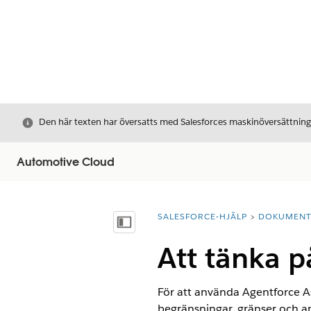
Stäng
Den här texten har översatts med Salesforces maskinöversättnin
Automotive Cloud
SALESFORCE-HJÄLP
DOKUMEN
Du är här:
Visa innehållsförteckning
Att tänka p
För att använda Agentforce A
begränsningar, gränser och a