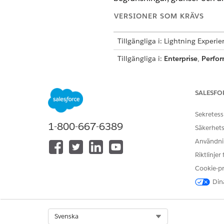
VERSIONER SOM KRÄVS
Tillgängliga i: Lightning Experi
Tillgängliga i:
Enterprise
,
Perfo
Agentforce 1 Automotive Edition.
SALESFO
Stöd för språk och plats
Agentforce Asset Service Man
Sekretess
1-800-667-6389
Säkerhets
LOCALE [PLATS]
Användnin
Engelska (USA)
Riktlinjer
Cookie-p
Stöd för stor språkmodell
Dina
Agentforce Asset Service Mana
LLM. Att hämta din egen mode
Select Org
Svenska