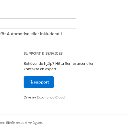
för Automotive eller inkluderat i
 för åtkomst till åtgärden.
SUPPORT & SERVICES
Behöver du hjälp? Hitta fler resurser eller
kontakta en expert.
Få support
Drivs av
Experience Cloud
 samtal till andra fördefinierade
 kan använda vilken Salesforce-
en tillhör respektive ägare.