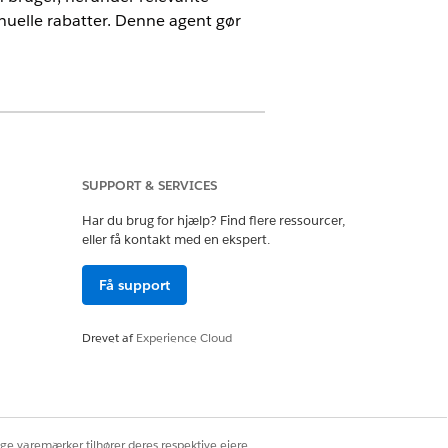
nuelle rabatter. Denne agent gør
entforce for biler eller inkluderet i
ler for at få adgang til handlingen.
SUPPORT & SERVICES
Har du brug for hjælp? Find flere ressourcer,
eller få kontakt med en ekspert.
entforce
, før du implementerer
Få support
Drevet af
Experience Cloud
nktionalitet, anvendelse,
nfigurer de nødvendige
ige varemærker tilhører deres respektive ejere.