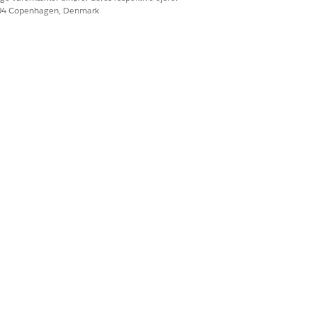
604 Copenhagen, Denmark
deragenter hjælper agenter med at
inger og udføre handlinger.
Ja
Nej