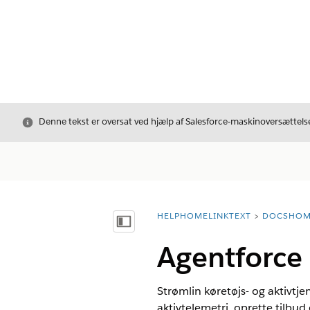
Luk
Denne tekst er oversat ved hjælp af Salesforce-maskinoversættelse
HELPHOMELINKTEXT
DOCSHOM
breadcrumbDescription
Vis indholdsfortegnelse
Agentforce
Strømlin køretøjs- og aktivtj
aktivtelemetri, oprette tilbud