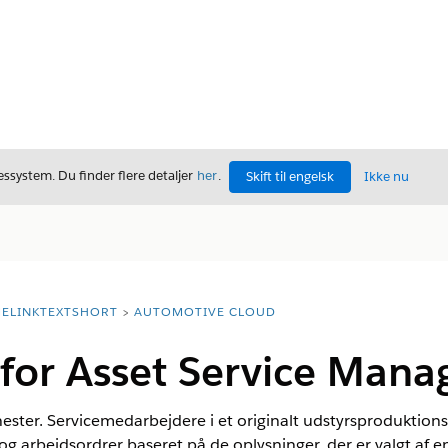
ssystem. Du finder flere detaljer
her
.
Skift til engelsk
Ikke nu
ELINKTEXTSHORT
AUTOMOTIVE CLOUD
 for Asset Service Man
enester. Servicemedarbejdere i et originalt udstyrsproduktio
 og arbejdsordrer baseret på de oplysninger, der er valgt af 