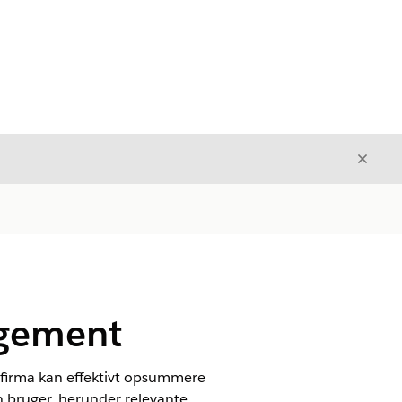
Luk
Luk
agement
nsfirma kan effektivt opsummere
en bruger, herunder relevante