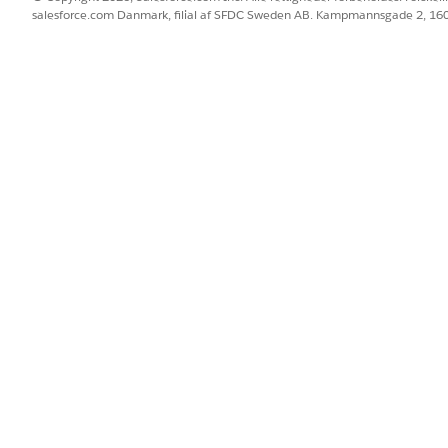
salesforce.com Danmark, filial af SFDC Sweden AB. Kampmannsgade 2, 1
ing - underagent
gents række af funktioner for et bestemt job, der skal udføres. Un
eranmodninger, bestemme omfanget af anmodninger, træffe beslutn
BLEM?
 os!