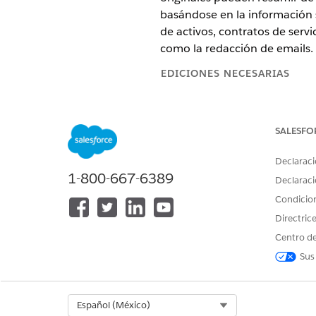
basándose en la información 
de activos, contratos de serv
como la redacción de emails.
EDICIONES NECESARIAS
Disponible en: Lightning Experi
SALESFO
Disponible en:
Enterprise
Editio
Automotive Edition o incluido 
Automotive para acceder a la a
Declaraci
1-800-667-6389
Declaraci
Condicio
Asegúrese de rev
NOTA
para su compañía según
Directric
Centro de
Consideraciones para Gestión 
Sus
Para utilizar el agente Agent
límites y otros problemas adm
Select Org
Español (México)
Configurar Agentforce para Ge