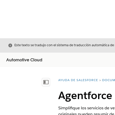
Cerrar
Este texto se tradujo con el sistema de traducción automática de
Automotive Cloud
AYUDA DE SALESFORCE
DOCUM
Usted está aquí:
Mostrar índice de materias
Agentforce 
Simplifique los servicios de 
originales pueden resumir de 