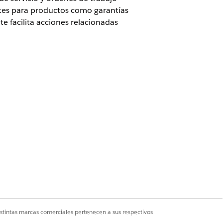
ntes para productos como garantías
e facilita acciones relacionadas
el complemento Agentforce for
nga el complemento Agentforce for
rce
antes de implementar Agentforce
o, las limitaciones y los permisos, los
istintas marcas comerciales pertenecen a sus respectivos