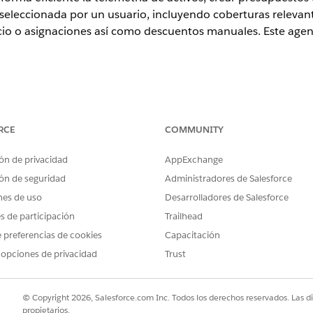
seleccionada por un usuario, incluyendo coberturas releva
icio o asignaciones así como descuentos manuales. Este agent
ence
RCE
COMMUNITY
n,
Performance Edition
,
Unlimited Edition
y
Developer Edition
con 
en Agentforce 1 Automotive Edition. Requiere que cada usuario te
cción.
ón de privacidad
AppExchange
ón de seguridad
Administradores de Salesforce
nes de uso
Desarrolladores de Salesforce
isar los recursos disponibles para
IA generativa Einstein
y
Agentefo
 sus requisitos.
es de participación
Trailhead
 preferencias de cookies
Capacitación
de servicio de activos
 opciones de privacidad
Trust
force Asset Service Management, tenga en cuenta las funciones, el us
itidos.
© Copyright 2026, Salesforce.com Inc. Todos los derechos reservados. Las d
stión de servicio de activos
propietarios.