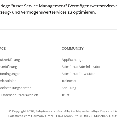
rlage "Asset Service Management" (Vermögenswertserviceve
rzeug- und Vermögenswertservices zu optimieren.
ence
rmance
,
Unlimited
und
Developer
Edition mit dem Add-On "Agentfo
 enthalten. Für den Zugriff auf die Aktion muss jeder Benutzer üb
RCE
COMMUNITY
utzerklärung
AppExchange
von Einstein ein, um Zugriff auf leistungsstarke Funktionen der gene
tserklärung
Salesforce-Administratoren
bedingungen
Salesforce-Entwickler
thilfe der Vorlage "Vermögenswertserviceverwaltung" und konfigur
rungen.
richtlinien
Trailhead
reinstellungscenter
Schulung
en und Unteragenten für die Vermögenswertserviceverwaltung sind
e Datenschutzauswahlen
Trust
© Copyright 2026, Salesforce.com Inc. Alle Rechte vorbehalten. Die versch
Salesforce.com Germany GmbH, Erika-Mann-Str. 31, 80636 München, Deut