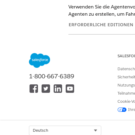
Verwenden Sie die Agentenvo
Agenten zu erstellen, um Fah
ERFORDERLICHE EDITIONEN
Verfügbarkeit: Lightning Experi
Verfügbarkeit:
Enterprise
,
Perfo
Agentforce 1 Automotive Edition
SALESFO
Automotive" verfügen.
Datensch
Setzen Sie die generative AI 
1-800-667-6389
Sicherhei
Agentforce aktivieren
.
Nutzungs
Erstellen Sie einen Agenten
mi
entsprechend Ihren Anforde
Teilnahme
Cookie-Vo
Agentenvorlag
HINWEIS
Ihr
verfügbar.
Select Org
Deutsch