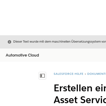
Schließen
Dieser Text wurde mit dem maschinellen Übersetzungssystem von S
Automotive Cloud
SALESFORCE-HILFE
DOKUMENT
Sie befinden sich hier:
Inhalt anzeigen
Erstellen e
Asset Serv