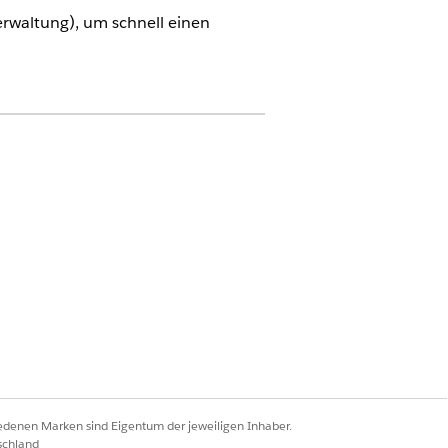
rwaltung), um schnell einen
rce für Automotive" oder in der
er das Add-On "Agentforce für
rativen AI zu erhalten
.
ieren Sie die Einstellungen
 nur im alten Agentforce Builder
iedenen Marken sind Eigentum der jeweiligen Inhaber.
schland