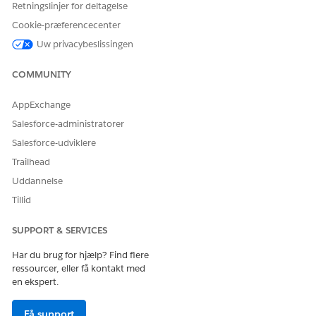
Retningslinjer for deltagelse
Tildelinger for tilladelsessæt.
Under Tilgængelige tilladelsessæt skal du vælge
Cookie-præferencecenter
tilladelsessættene
Automotive Foundation-bruger, Einstein
Uw privacybeslissingen
for biler, Automotive Scheduler, Garantilivscyklusstyring
Psl, Claims Management Foundation
og derefter klikke på
COMMUNITY
Tilføj
.
Gem dine ændringer.
AppExchange
Salesforce-administratorer
Salesforce-udviklere
LØSTE DENNE ARTIKEL DIT PROBLEM?
Trailhead
Giv os besked, så vi kan forbedre os!
Uddannelse
Tillid
Ja
Nej
SUPPORT & SERVICES
Har du brug for hjælp? Find flere
ressourcer, eller få kontakt med
en ekspert.
Få support