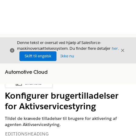
Denne tekst er oversat ved hjælp af Salesforce-
maskinoversættelsessystem. Du finder flere detaljer
her
.
Luk
Luk
Luk
Skift til engelsk
Ikke nu
Automotive Cloud
Indhold
Vis indholdsfortegnelse
Konfigurer brugertilladelser
for Aktivservicestyring
Tildel de krævede tilladelser til brugere for aktivering af
agenten Aktivservicestyring.
EDITIONSHEADING