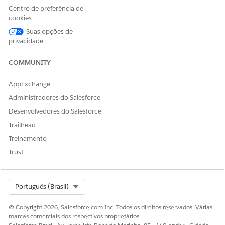
Selecione um usuário.
Centro de preferência de
Na lista relacionada Atribuições de conjuntos de
cookies
permissões, clique em
Editar atribuições
.
Suas opções de
Em Conjuntos de permissões disponíveis, selecione
privacidade
Conjuntos de permissões
Usuário do Automotive
Foundation, Einstein para Automotive, Automotive
COMMUNITY
Scheduler, Gerenciamento de ciclo de vida da garantia
Psl, Fundação de gerenciamento de declarações
e clique
AppExchange
em
Adicionar
.
Administradores do Salesforce
Salve suas alterações.
Desenvolvedores do Salesforce
Trailhead
Treinamento
ESTE ARTIGO RESOLVEU SEU PROBLEMA?
Trust
Diga-nos para podermos melhorar!
Sim
Não
Select Org
Português (Brasil)
© Copyright 2026, Salesforce.com Inc. Todos os direitos reservados. Várias
marcas comerciais dos respectivos proprietários.