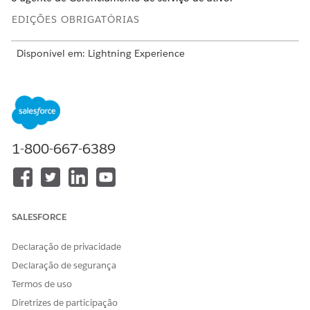
EDIÇÕES OBRIGATÓRIAS
Disponível em: Lightning Experience
Disponível em: Edições
Enterprise
,
Performance
,
Unlimited
e
Developer
com o complemento Agentforce para
Automotive ou incluídas na Agentforce 1 Automotive
Edition. Exige que cada usuário tenha o complemento
Agentforce para Automotive para acessar a ação.
1-800-667-6389
PERMISSÕES NECESSÁRIAS AO USUÁRIO
Para atribuir conjuntos de
Atribuir conjuntos de
permissões:
permissões
SALESFORCE
E
Exibir configuração
Declaração de privacidade
Declaração de segurança
Atribua licenças de conjunto de permissões.
Termos de uso
Em Configuração, na caixa Busca rápida, insira
e
Users
selecione
Users (Usuários)
.
Diretrizes de participação