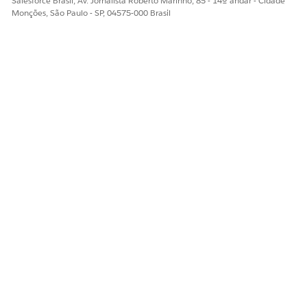
Salesforce Brasil, Av. Jornalista Roberto Marinho, 85 - 14º andar - Cidade
Monções, São Paulo - SP, 04575-000 Brasil