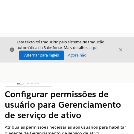
Este texto foi traduzido pelo sistema de tradução
automática da Salesforce. Mais detalhes
aqui
.
Fechar
Fecha
Fechar
Alternar para inglês
Agora não
Índice
Mostrar índice
Configurar permissões de
usuário para Gerenciamento
de serviço de ativo
Atribua as permissões necessárias aos usuários para habilitar
o agente de Gerenciamento de serviço de ativo.