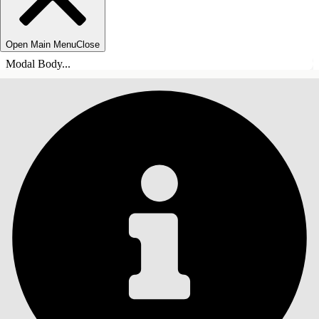
Open Main Menu
Close
Modal Body...
INHOUDSOPGAVE
Zoeken
Inhoudsopgave
weergeven
Inhoudsopgave