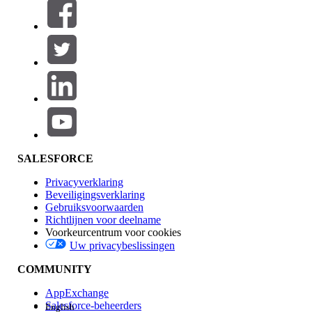
Filteren op (0)
FILTERS SELECTEREN
Productgebied
Toevoegen
Invloed op functies
SALESFORCE
Privacyverklaring
Beveiligingsverklaring
Gebruiksvoorwaarden
Richtlijnen voor deelname
Voorkeurcentrum voor cookies
Uw privacybeslissingen
Edition
COMMUNITY
AppExchange
Salesforce-beheerders
English