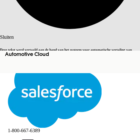
Zoeken
Sluiten
Deze tekst werd vertaald aan de hand van het systeem voor automatische vertaling van
Automotive Cloud
Overschakelen op Engels
Niet nu
Salesforce. U vindt
hier
meer details.
Sluiten
Sluiten
1-800-667-6389