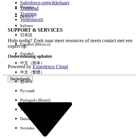
Salesforce-ontwikkelaars
Français
Trailhead
Ervaring
Training
Deutsch
Vertrouwen
Italiano
SUPPORT & SERVICES
日本語
Hulp nodig? Zoek naar meer resources of neem contact met een
Alles wissen
Gereed
Español (México)
expert op.
Español
Ondersteuning ophalen
中文（简体）
Powered by
Experience Cloud
中文（繁體）
Nederlands
한국어
Русский
Português (Brasil)
Suomi
Dansk
Svenska
Geen resultaten