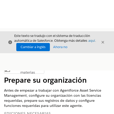
Este texto se tradujo con el sistema de traducción
automática de Salesforce. Obtenga más detalles
aquí
.
Cerrar
Cerrar
Cerrar
Cambiar a inglés
Ahora no
Índice de
Mostrar índice de materias
materias
Prepare su organización
Antes de empezar a trabajar con Agentforce Asset Service
Management, configure su organización con las licencias
requeridas, prepare sus registros de datos y configure
funciones requeridas para utilizar este agente.
EDICIONES NECESARIAS