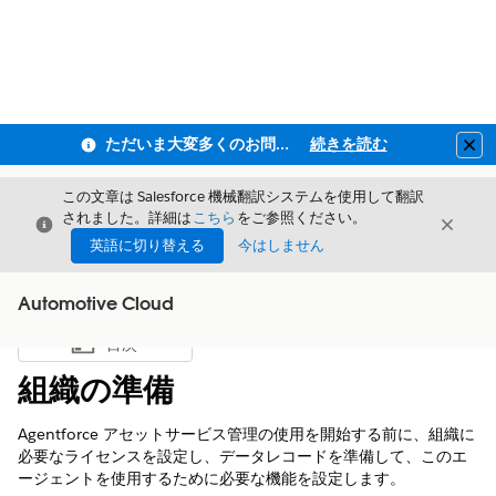
ただいま大変多くのお問い合わせをいただいており、ご連絡までにお時間を頂戴しております
続きを読む
Clo
この文章は Salesforce 機械翻訳システムを使用して翻訳
されました。詳細は
こちら
をご参照ください。
閉じる
閉じ
閉じる
英語に切り替える
今はしません
Automotive Cloud
目次
目次を表示
組織の準備
Agentforce アセットサービス管理の使用を開始する前に、組織に
必要なライセンスを設定し、データレコードを準備して、このエ
ージェントを使用するために必要な機能を設定します。