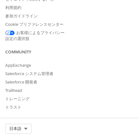
これらの機能が有効になっていることを確認します。
利用規約
参加ガイドライン:
[設定] > [機能設定] > [Automotive 設定] > [Automotive]
[設定] > [機能設定] > [自動車生成 AI]
Cookie プリファレンスセンター
[設定] > [機能設定] > [自動車生成 AI] > [自動車エージェント]
お客様によるプライバシー
[設定] > [機能設定] > [自動車設定] > [Automotive Scheduler
設定の選択肢
(自動車スケジューラー)]
COMMUNITY
テンプレートのアクションで使用される顧客データと Salesforce
オブジェクトについての詳細は、「
エージェントとデータ使用
」
を参照してください。
AppExchange
Salesforce システム管理者
Data Cloud を有効
にして、
外部 Automotive データ
を Data
Cloud に取り込みます。
Salesforce 開発者
納入商品オブジェクトと関連データ (作業種別、必要商品、納
Trailhead
入商品保証、作業指示、見積、価格表など) を設定して有効化
トレーニング
します。正確な見積と集計を行うために、アセットレコードに
テレメトリとサービスデータを含めます。
トラスト
見積設定を
有効にします。
試乗とサービス予定をスケジュールするように Automotive
Select Org
日本語
Scheduler を設定します。「
Set Up Appointment
Scheduling in Automotive Cloud
」を参照してください。