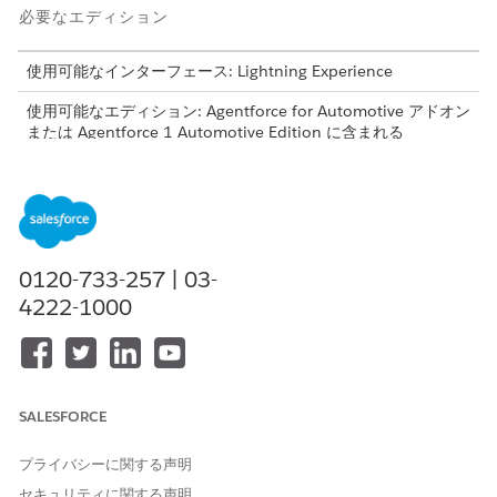
必要なエディション
使用可能なインターフェース: Lightning Experience
使用可能なエディション: Agentforce for Automotive アドオン
または Agentforce 1 Automotive Edition に含まれる
Enterprise
Edition、
Performance Edition
、
Unlimited
Edition、および
Developer
Edition。このアクションにアクセ
スするには、各ユーザーに Agentforce for Automotive アドオ
ンが必要です。
組織に次のライセンスがプロビジョニングされていることを確認
0120-733-257 | 03-
します。
4222-1000
AutomotiveFoundationAddOn
AutomotiveSchedulerAddOn
LightningSchedulerAddOn
EinsteinForAutomotiveAddOn
UniversalCreditMetering
SALESFORCE
AgentforceEmployeeAgentAddOn
GenieDataPlatformStarterAddOn
プライバシーに関する声明
CdpSegmentsActivationsCardAddOn
セキュリティに関する声明