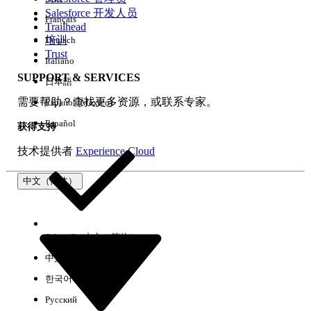
Salesforce 开发人员
Français
体验
Trailhead
培训
Deutsch
Trust
Italiano
SUPPORT & SERVICES
日本語
全部清除
完成
需要帮助？查找更多资源，或联系专家。
Español (México)
Español
获得支持
技术提供者
Experience Cloud
中文（简体）
Select Org
中文（简体）
中文（繁体）
한국어
Русский
没有结果