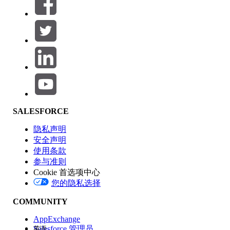
筛选器 (0)
选择筛选器
添加
产品区域
SALESFORCE
功能影响
隐私声明
安全声明
使用条款
参与准则
Cookie 首选项中心
版本
您的隐私选择
COMMUNITY
AppExchange
Salesforce 管理员
英语