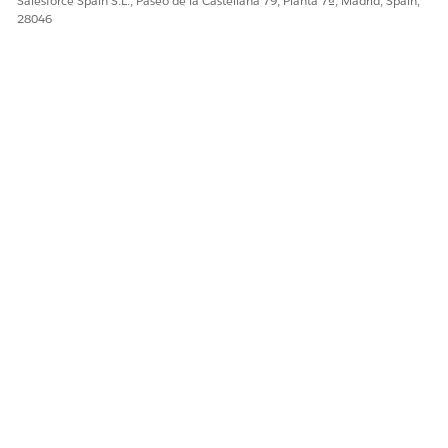
Salesforce Spain S.L., Paseo de la Castellana 79, Planta 7ª, Madrid, Spain,
28046