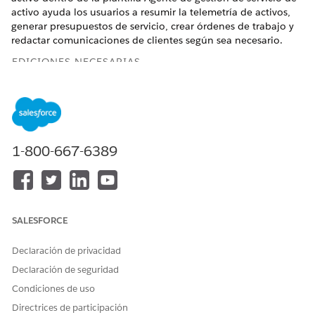
activo ayuda los usuarios a resumir la telemetría de activos,
generar presupuestos de servicio, crear órdenes de trabajo y
redactar comunicaciones de clientes según sea necesario.
EDICIONES NECESARIAS
Disponible en: Lightning Experience
Disponible en: Ediciones
Enterprise
,
Performance
,
Unlimited
y
Developer
Edition con el complemento
Agentforce for Automotive Edition o incluido en Agentforce
1-800-667-6389
1 Automotive Edition. Requiere que cada usuario tenga el
complemento Agentforce for Automotive para acceder a la
acción.
Para obtener más detalles, consulte
Gestión de órdenes
de
SALESFORCE
trabajo de servicio de activo.
Declaración de privacidad
Declaración de seguridad
¿RESOLVIÓ ESTE ARTÍCULO SU PROBLEMA?
Condiciones de uso
¡Háganos saber cómo podemos mejorar!
Directrices de participación