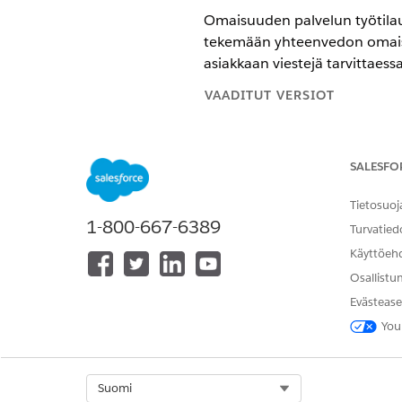
Omaisuuden palvelun työtilaust
tekemään yhteenvedon omaisu
asiakkaan viestejä tarvittaessa
VAADITUT VERSIOT
Käytettävissä: Lightning Experi
SALESFO
Käytettävissä:
Enterprise
Edition
Automotive -lisäosa tai jotka sis
Automotiven lisäosa toiminnon 
Tietosuoj
1-800-667-6389
Turvatied
Lisätietoja on kohdassa
Asset 
Käyttöeh
Osallistu
Evästease
RATKAISIKO TÄMÄ ARTIKKELI O
You
Anna palautetta, jotta voimme ke
Select Org
Suomi