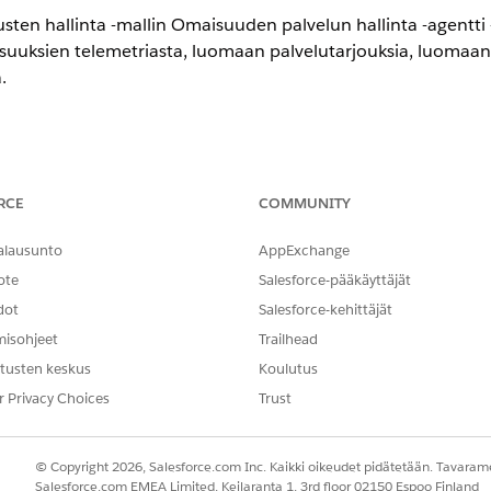
en hallinta -mallin Omaisuuden palvelun hallinta -agentti -al
uksien telemetriasta, luomaan palvelutarjouksia, luomaan 
.
encessa
RCE
COMMUNITY
-,
Performance
Edition-,
Unlimited
Edition- ja
Developer
Edition -ve
ältyvät Agentforce 1 Automotive Edition -versioon. Vaatii, että jokai
käyttämiseksi.
alausunto
AppExchange
ote
Salesforce-pääkäyttäjät
Service -työtilausten hallinta
.
dot
Salesforce-kehittäjät
misohjeet
Trailhead
tusten keskus
Koulutus
NGELMASI?
r Privacy Choices
Trust
hittyä!
© Copyright 2026, Salesforce.com Inc. Kaikki oikeudet pidätetään. Tavarame
Salesforce.com EMEA Limited, Keilaranta 1, 3rd floor 02150 Espoo Finland