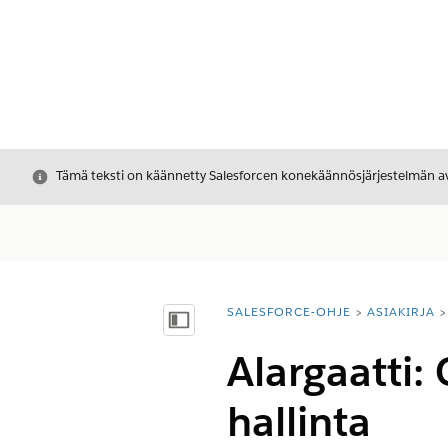
Sulje
Tämä teksti on käännetty Salesforcen konekäännösjärjestelmän avu
SALESFORCE-OHJE
ASIAKIRJA
Olet tässä:
Näytä sisällysluettelo
Alargaatti:
hallinta