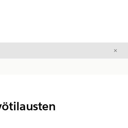
Sulje
Sulje
ötilausten