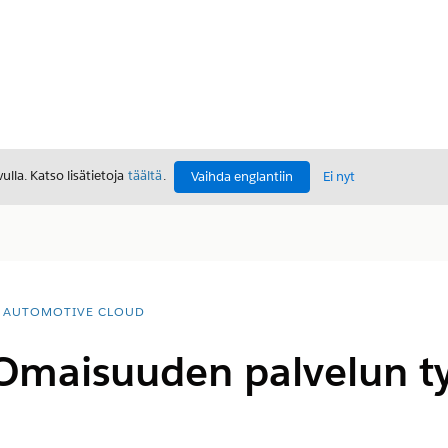
lla. Katso lisätietoja
täältä
.
Vaihda englantiin
Ei nyt
AUTOMOTIVE CLOUD
 Omaisuuden palvelun ty