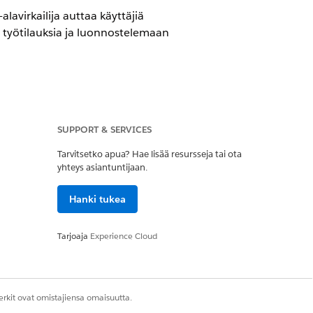
avirkailija auttaa käyttäjiä
työtilauksia ja luonnostelemaan
SUPPORT & SERVICES
rsioissa, joissa on Agentforce for
sella käyttäjällä on Agentforce for
Tarvitsetko apua? Hae lisää resursseja tai ota
yhteys asiantuntijaan.
Hanki tukea
Tarjoaja
Experience Cloud
Kyllä
Ei
rkit ovat omistajiensa omaisuutta.