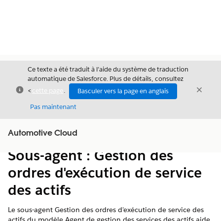
Ce texte a été traduit à l’aide du système de traduction
automatique de Salesforce. Plus de détails, consultez
Fermer
Ferme
<
cette page
.
Basculer vers la page en anglais
Fermer
Pas maintenant
Table des
Automotive Cloud
Afficher la table des matières
matières
Sous-agent : Gestion des
ordres d'exécution de service
des actifs
Le sous-agent Gestion des ordres d'exécution de service des
actifs du modèle Agent de gestion des services des actifs aide