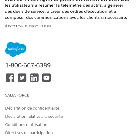
les utilisateurs à résumer la télémétrie des actifs, à générer
des devis de service, à créer des ordres d'exécution et à
composer des communications avec les clients si nécessaire.
ÉDITIONS REQUISES
Disponible avec : Lightning Experience
Disponible avec : les éditions
Enterprise
,
Performance
,
Unlimited
et
Developer
avec le complément Agentforce
pour Automotive ou inclus dans Agentforce 1 Automotive
1-800-667-6389
Edition. Nécessite que chaque utilisateur dispose du
complément Agentforce pour Automotive pour accéder à
l'action.
Pour plus d'informations, consultez
Gestion des ordres
SALESFORCE
d'exécution de service d'actif.
Déclaration de confidentialité
Déclaration relative à la sécurité
CET ARTICLE A-T-IL RÉSOLU VOTRE PROBLÈME ?
Conditions d’utilisation
Dites-nous ce que nous pouvons améliorer !
Directives de participation