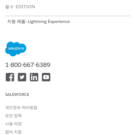
필수 EDITION
지원 제품: Lightning Experience
지원 제품: Agentforce for Automotive 추가 기능이 포함되거나
Agentforce 1 Automotive Edition에 포함된
Enterprise
,
Performance
,
Unlimited
및
Developer
Edition. 작업에 액세스
하려면 각 사용자에게 Agentforce for Automotive 추가 기능이
있어야 합니다.
1-800-667-6389
자세한 내용은
자산 서비스 작업 주문 관리
를 참조하십시오.
이 기사를 통해 문제를 해결했습니까?
SALESFORCE
개선을 위한 의견을 보내주세요.
개인정보 처리방침
예
아니요
보안 정책
사용 약관
참여 지침