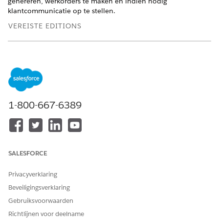
genereren, werkorders te maken en indien nodig
klantcommunicatie op te stellen.
VEREISTE EDITIONS
Beschikbaar in: Lightning Experience
Beschikbaar in:
Enterprise
,
Performance
,
Unlimited
en
Developer
Edition met de uitbreiding Agentforce voor
Automotive of inbegrepen in Agentforce 1 Automotive
Edition. Vereist dat elke gebruiker de uitbreiding Agentforce
voor Automotive heeft om toegang tot de actie te krijgen.
1-800-667-6389
Zie
Activumservice Werkorderbeheer
voor meer informatie.
SALESFORCE
HEEFT DIT ARTIKEL UW PROBLEEM OPGELOST?
Laat ons weten wat we kunnen doen om te verbeteren!
Privacyverklaring
Beveiligingsverklaring
Ja
Nee
Gebruiksvoorwaarden
Richtlijnen voor deelname