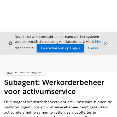
Deze tekst werd vertaald aan de hand van het systeem
voor automatische vertaling van Salesforce. U vindt
hier
Sluiten
Sluite
Sluiten
meer details.
Overschakelen op Engels
Niet nu
Inhoudsopgave
Inhoudsopgave weergeven
Subagent: Werkorderbeheer
voor activumservice
De subagent Werkorderbeheer voor activumservice binnen de
sjabloon Agent voor activumservicebeheer helpt gebruikers
activumtelemetrie samen te vatten, serviceoffertes te