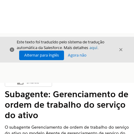
Este texto foi traduzido pelo sistema de tradução
automática da Salesforce. Mais detalhes
aqui
.
Fechar
Fecha
Fechar
Alternar para inglês
Agora não
Índice
Mostrar índice
Subagente: Gerenciamento de
ordem de trabalho do serviço
do ativo
O subagente Gerenciamento de ordem de trabalho do serviço
do ativo no modelo Agente de gerenciamento de serviço do