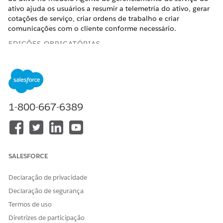
ativo ajuda os usuários a resumir a telemetria do ativo, gerar
cotações de serviço, criar ordens de trabalho e criar
comunicações com o cliente conforme necessário.
EDIÇÕES OBRIGATÓRIAS
Disponível em: Lightning Experience
Disponível em: Edições
Enterprise
,
Performance
,
Unlimited
e
Developer
com o complemento Agentforce para
Automotive ou incluídas na Agentforce 1 Automotive
1-800-667-6389
Edition. Exige que cada usuário tenha o complemento
Agentforce para Automotive para acessar a ação.
Para obter mais detalhes, consulte
Gerenciamento de ordem
de trabalho de serviço de ativo
.
SALESFORCE
Declaração de privacidade
Declaração de segurança
ESTE ARTIGO RESOLVEU SEU PROBLEMA?
Termos de uso
Diga-nos para podermos melhorar!
Diretrizes de participação