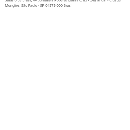
Salesforce Brasil, Av. Jornalista Roberto Marinho, 85 - 14º andar - Cidade
Monções, São Paulo - SP, 04575-000 Brasil