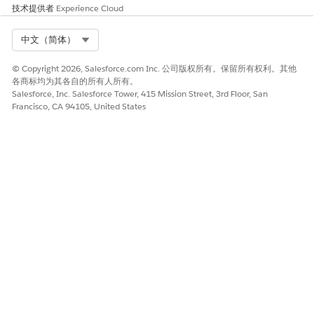
技术提供者
Experience Cloud
库存管理
库存管理
销售计划
销售协议管理
Select Org
中文（简体）
销售协议批量更新
业务机会的计划预测
© Copyright 2026, Salesforce.com Inc. 公司版权所有。保留所有权利。其他
各商标均为其各自的所有人所有。
Salesforce, Inc. Salesforce Tower, 415 Mission Street, 3rd Floor, San
Francisco, CA 94105, United States
在 Salesforce Go! 中查看此功能查找指导设置体验，探索
提示
更多内容，发现相关功能，并监控功能使用情况。请参阅使用
Salesforce Go
发现和设置功能
。
本文章是否解决您的问题？
请与我们共享您的想法，以便我们进行改进！
是
否