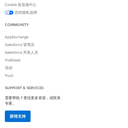
Cookie 首选项中心
车辆服务工作订单管理
您的隐私选择
渠道收入管理
返利支付见解
COMMUNITY
收集和恢复帮助
收集和恢复帮助参考
收集与恢复客户帮助参考
AppExchange
Salesforce 管理员
行业客户参与度
司机客户摘要
Salesforce 开发人员
司机财务客户摘要
经销商搜索通用
Trailhead
经销商搜索车辆服务
培训
经销商搜索试驾
Trust
汽车销售礼宾
汽车销售礼宾
SUPPORT & SERVICES
行业销售礼宾
需要帮助？查找更多资源，或联系
适合合作伙伴的汽车销售礼宾
适合合作伙伴的汽车销售礼宾
专家。
汽车保修索赔帮助
汽车保修索赔管理
获得支持
合作伙伴的汽车保修索赔帮助
汽车保修索赔管理