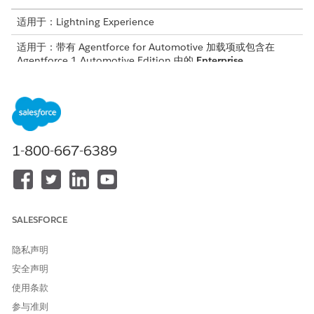
适用于：Lightning Experience
适用于：带有 Agentforce for Automotive 加载项或包含在
Agentforce 1 Automotive Edition 中的
Enterprise
、
Performance
、
Unlimited
和
Developer
Edition。需要每个用
户拥有 Agentforce for Automotive 加载项，才可以访问操作。
客服人员模板
子客服人员
资产财务管理
汽车付款延迟
1-800-667-6389
汽车付款到期日修改
将资金转移到自有客户
地址更新
费用冲销
请求贷款还清报表
SALESFORCE
财务客户余额
财务账户交易
隐私声明
财务客户报表
安全声明
资产服务管理
资产服务估算
使用条款
资产服务工作订单管理
参与准则
车辆服务估算