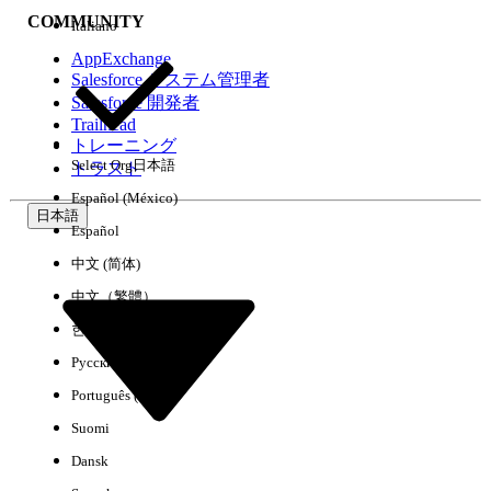
COMMUNITY
Italiano
AppExchange
Salesforce システム管理者
Salesforce 開発者
環境
Trailhead
トレーニング
Select Org
日本語
トラスト
Español (México)
日本語
Español
すべてクリア
完了
中文 (简体)
中文（繁體）
한국어
Русский
Português (Brasil)
Suomi
Dansk