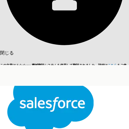
目次を表示
目次
検索
閉じる
この文章は Salesforce 機械翻訳システムを使用して翻訳されました。詳細は
こちら
をご参
英語に切り替える
今はしません
照ください。
閉じる
閉じる