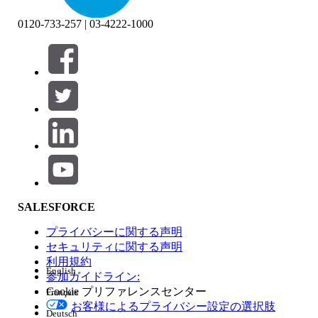
0120-733-257 | 03-4222-1000
絞り込み条件 (0)
絞り込み条件を選択
追加
製品エリア
SALESFORCE
機能の影響
プライバシーに関する声明
セキュリティに関する声明
利用規約
English
参加ガイドライン:
Cookie プリファレンスセンター
Français
エディション
お客様によるプライバシー設定の選択肢
Deutsch