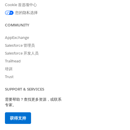
触发此子代理的话语示例
Cookie 首选项中心
“汇总此保修记录”
您的隐私选择
“显示 VIN 以 999 结尾的 Neogen 客户的车辆。检查此车辆是
否在保修范围内”
COMMUNITY
AppExchange
Salesforce 管理员
本文章是否解决您的问题？
Salesforce 开发人员
请与我们共享您的想法，以便我们进行改进！
Trailhead
是
否
培训
Trust
SUPPORT & SERVICES
需要帮助？查找更多资源，或联系
专家。
获得支持