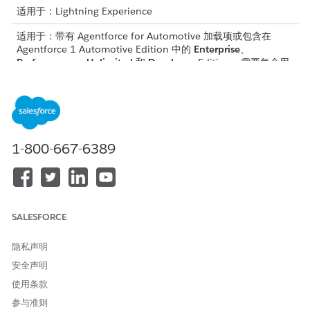
适用于：Lightning Experience
适用于：带有 Agentforce for Automotive 加载项或包含在
Agentforce 1 Automotive Edition 中的
Enterprise
、
Performance
、
Unlimited
和
Developer
Edition。需要每个用
户拥有 Agentforce for Automotive 加载项，才可以访问操作。
子客服人员详细信息
API 名称
AutomotiveWarrantyClaims
1-800-667-6389
Management
包含的客服人员操作
获取客户的保修索赔
向联系人发送电子邮件
获取保修相关记录摘要
检查保修资产
SALESFORCE
搜索客户帐户
检查零件的覆盖范围
隐私声明
获取具有扩展参数的客户车
安全声明
辆
使用条款
参与准则