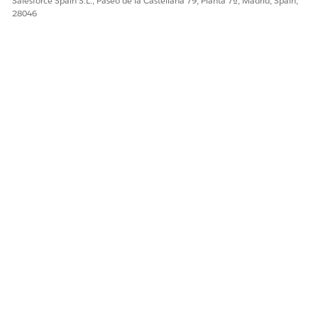
Salesforce Spain S.L., Paseo de la Castellana 79, Planta 7ª, Madrid, Spain,
28046