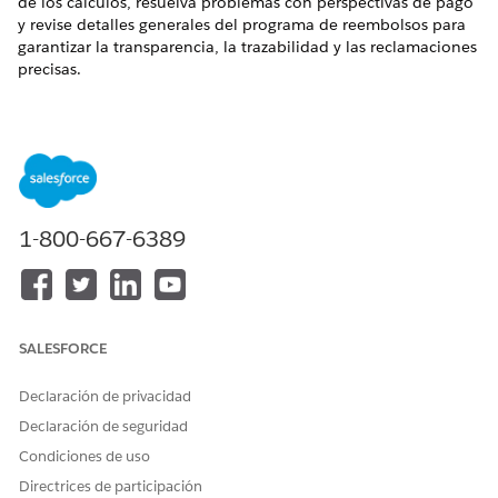
de los cálculos, resuelva problemas con perspectivas de pago
y revise detalles generales del programa de reembolsos para
garantizar la transparencia, la trazabilidad y las reclamaciones
precisas.
EDICIONES NECESARIAS
Disponible en: Lightning Experience
Disponible en: Ediciones
Enterprise
,
Performance
,
Unlimited
y
Developer
Edition con el complemento
1-800-667-6389
Agentforce for Automotive Edition o incluido en Agentforce
1 Automotive Edition. Requiere que cada usuario tenga el
complemento Agentforce for Automotive para acceder a la
acción.
Para obtener más detalles y los pasos de configuración,
SALESFORCE
consulte
Agenteforce para Gestión
de ingresos de canal.
Declaración de privacidad
Declaración de seguridad
¿RESOLVIÓ ESTE ARTÍCULO SU PROBLEMA?
Condiciones de uso
¡Háganos saber cómo podemos mejorar!
Directrices de participación