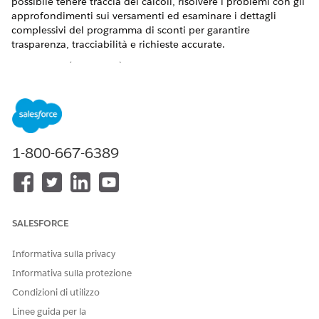
possibile tenere traccia dei calcoli, risolvere i problemi con gli
approfondimenti sui versamenti ed esaminare i dettagli
complessivi del programma di sconti per garantire
trasparenza, tracciabilità e richieste accurate.
VERSIONI (EDITION) RICHIESTE
Disponibile nelle versioni: Lightning Experience
Disponibile in: versioni
Enterprise
Edition,
Performance
Edition
,
Unlimited
Edition e
Developer Edition
con il
1-800-667-6389
componente aggiuntivo Agentforce per Automotive o
incluse nella versione Agentforce 1 Automotive Edition.
Richiede che ogni utente disponga del componente
aggiuntivo Agentforce per Automotive per accedere
all'azione.
SALESFORCE
Per ulteriori dettagli e i passaggi di impostazione, vedere
Agenteforce per Channel Revenue Management
.
Informativa sulla privacy
Informativa sulla protezione
Condizioni di utilizzo
QUESTO ARTICOLO HA RISOLTO IL PROBLEMA?
Linee guida per la