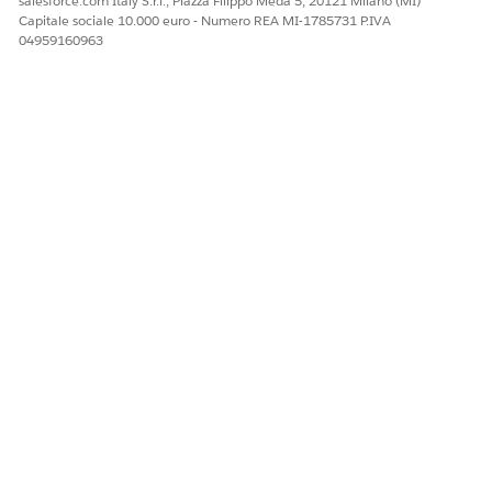
salesforce.com Italy S.r.l., Piazza Filippo Meda 5, 20121 Milano (MI)
Capitale sociale 10.000 euro - Numero REA MI-1785731 P.IVA
04959160963