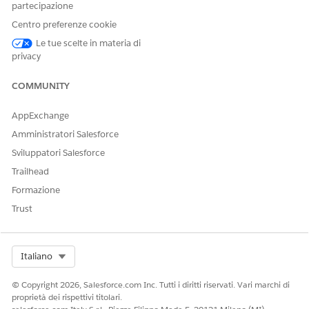
Facci sapere, così possiamo migliorare!
partecipazione
Centro preferenze cookie
Sì
No
Le tue scelte in materia di
privacy
COMMUNITY
AppExchange
Amministratori Salesforce
Sviluppatori Salesforce
Trailhead
Formazione
Trust
Select Org
Italiano
© Copyright 2026, Salesforce.com Inc. Tutti i diritti riservati. Vari marchi di
proprietà dei rispettivi titolari.